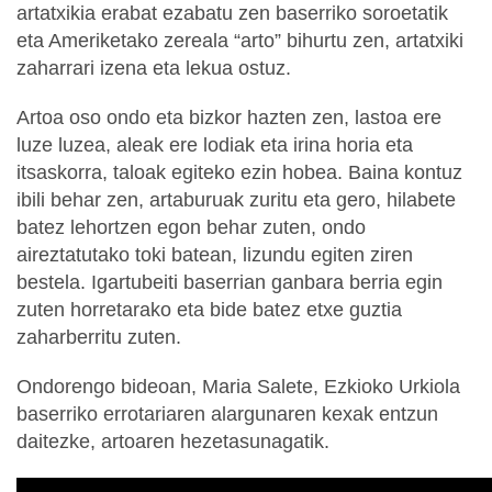
artatxikia erabat ezabatu zen baserriko soroetatik
eta Ameriketako zereala “arto” bihurtu zen, artatxiki
zaharrari izena eta lekua ostuz.
Artoa oso ondo eta bizkor hazten zen, lastoa ere
luze luzea, aleak ere lodiak eta irina horia eta
itsaskorra, taloak egiteko ezin hobea. Baina kontuz
ibili behar zen, artaburuak zuritu eta gero, hilabete
batez lehortzen egon behar zuten, ondo
aireztatutako toki batean, lizundu egiten ziren
bestela. Igartubeiti baserrian ganbara berria egin
zuten horretarako eta bide batez etxe guztia
zaharberritu zuten.
Ondorengo bideoan, Maria Salete, Ezkioko Urkiola
baserriko errotariaren alargunaren kexak entzun
daitezke, artoaren hezetasunagatik.