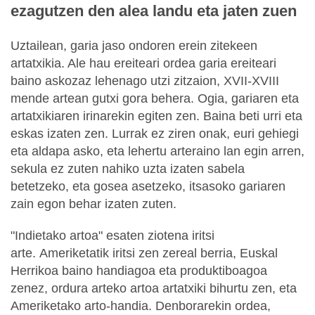
ezagutzen den alea landu eta jaten zuen
Uztailean, garia jaso ondoren erein zitekeen
artatxikia. Ale hau ereiteari ordea garia ereiteari
baino askozaz lehenago utzi zitzaion, XVII-XVIII
mende artean gutxi gora behera. Ogia, gariaren eta
artatxikiaren irinarekin egiten zen. Baina beti urri eta
eskas izaten zen. Lurrak ez ziren onak, euri gehiegi
eta aldapa asko, eta lehertu arteraino lan egin arren,
sekula ez zuten nahiko uzta izaten sabela
betetzeko, eta gosea asetzeko, itsasoko gariaren
zain egon behar izaten zuten.
"Indietako artoa" esaten ziotena iritsi
arte. Ameriketatik iritsi zen zereal berria, Euskal
Herrikoa baino handiagoa eta produktiboagoa
zenez, ordura arteko artoa artatxiki bihurtu zen, eta
Ameriketako arto-handia. Denborarekin ordea,