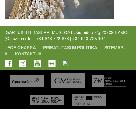
IGARTUBEITI BASERRI MUSEOA Ezkio bidea z/g 20709 EZKIO.
(Gipuzkoa) Tel.: +34 943 722 978 | +34 943 725 107
LEGE OHARRA
PRIBATUTASUN POLITIKA
SITEMAP-
A
KONTAKTUA