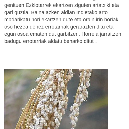
genituen Ezkiotarrek ekartzen ziguten artatxiki eta
gari guztia. Baina azken aldian Indietako arto
madarikatu hori ekartzen dute eta orain irin horiak
oso hezea denez errotarriak gerarazten ditu eta
egun osoa ematen dut garbitzen. Horrela jarraitzen
badugu errotarriak aldatu beharko ditut".