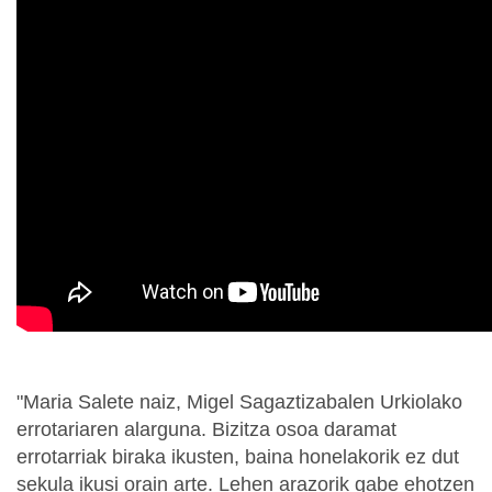
"Maria Salete naiz, Migel Sagaztizabalen Urkiolako
errotariaren alarguna. Bizitza osoa daramat
errotarriak biraka ikusten, baina honelakorik ez dut
sekula ikusi orain arte. Lehen arazorik gabe ehotzen