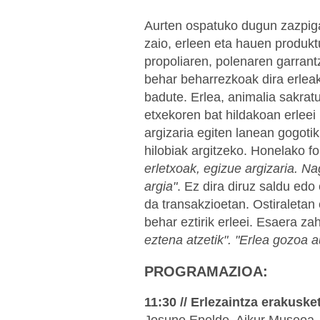
Aurten ospatuko dugun zazpigar
zaio, erleen eta hauen produktu
propoliaren, polenaren garran
behar beharrezkoak dira erlea
badute. Erlea, animalia sakrat
etxekoren bat hildakoan erleei
argizaria egiten lanean gogotik
hilobiak argitzeko. Honelako f
erletxoak, egizue argizaria. Na
argia"
. Ez dira diruz saldu edo 
da transakzioetan. Ostiraletan 
behar eztirik erleei. Esaera za
eztena atzetik". "Erlea gozoa au
PROGRAMAZIOA:
11:30 // Erlezaintza erakusk