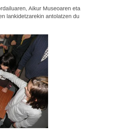
ordailuaren, Aikur Museoaren eta
n lankidetzarekin antolatzen du