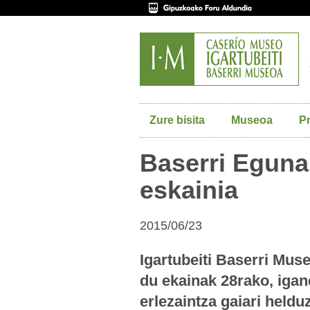
Zure bisita
Museoa
P
Baserri Eguna,
eskainia
2015/06/23
Igartubeiti Baserri Mus
du ekainak 28rako, igan
erlezaintza gaiari helduz