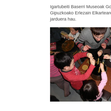
Igartubeiti Baserri Museoak G
Gipuzkoako Erlezain Elkarteare
jarduera hau.