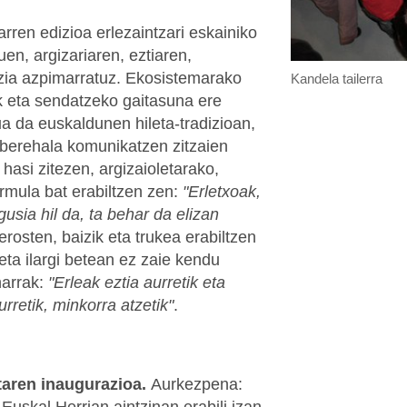
ren edizioa erlezaintzari eskainiko
en, argizariaren, eztiaren,
tzia azpimarratuz. Ekosistemarako
Kandela tailerra
k eta sendatzeko gaitasuna ere
ua da euskaldunen hileta-tradizioan,
 berehala komunikatzen zitzaien
 hasi zitezen, argizaioletarako,
ormula bat erabiltzen zen:
"Erletxoak,
gusia hil da, ta behar da elizan
erosten, baizik eta trukea erabiltzen
eta ilargi betean ez zaie kendu
harrak:
"Erleak eztia aurretik eta
rretik, minkorra atzetik"
.
etaren inaugurazioa.
Aurkezpena: