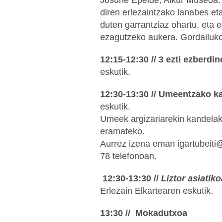
Josune Epelde, Aikur Museoa
diren erlezaintzako lanabes eta
duten garrantziaz ohartu, eta 
ezagutzeko aukera. Gordailuko
12:15-12:30 // 3 ezti ezberdi
eskutik.
12:30-13:30 // Umeentzako ka
eskutik.
Umeek argizariarekin kandelak 
eramateko.
Aurrez izena eman igartubeiti
78 telefonoan.
12:30-13:30 //
Liztor asiatik
Erlezain Elkartearen eskutik.
13:30 // Mokadutxoa