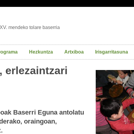
XV. mendeko tolare baserria
rograma
Hezkuntza
Artxiboa
Irisgarritasuna
 erlezaintzari
eoak Baserri Eguna antolatu
derako, oraingoan,
.