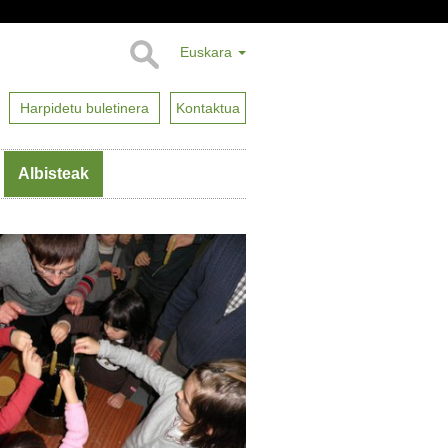
Euskara
Harpidetu buletinera
Kontaktua
Albisteak