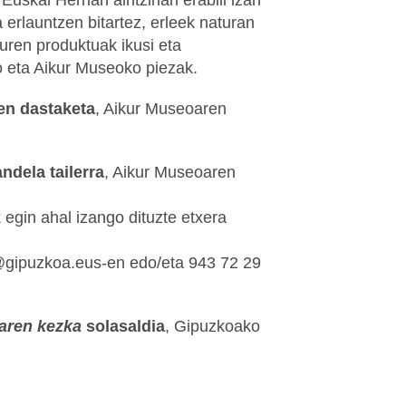
.
Euskal Herrian aintzinan erabili izan
 erlauntzen bitartez, erleek naturan
euren produktuak ikusi eta
 eta Aikur Museoko piezak.
nen dastaketa
, Aikur Museoaren
ndela tailerra
, Aikur Museoaren
egin ahal izango dituzte etxera
@gipuzkoa.eus-en edo/eta 943 72 29
oaren kezka
solasaldia
, Gipuzkoako