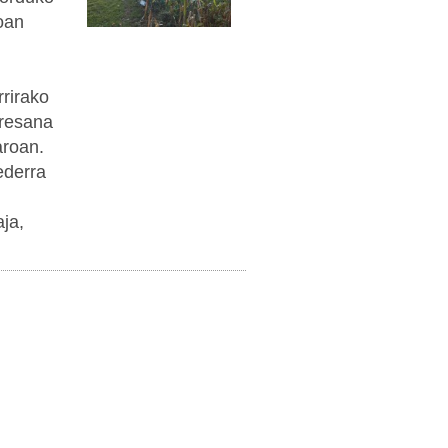
oan
rirako
eresana
aroan.
ederra
ja,