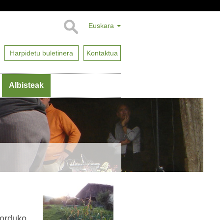
Euskara
Harpidetu buletinera
Kontaktua
Albisteak
 orduko