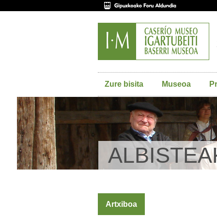
Zure bisita
Museoa
P
ALBISTEA
Artxiboa