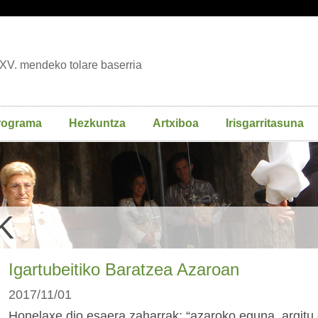
XV. mendeko tolare baserria
rograma
Hezkuntza
Artxiboa
Irisgarritasuna
K
Igartubeitiko Baratzea Azaroan
2017/11/01
Honelaxe dio esaera zaharrak: “azaroko eguna, argitu