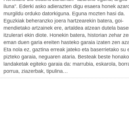
iluna”. Ederki asko adierazten digu esaera honek azar
murgildu orduko datorkiguna. Eguna mozten hasi da.
Eguzkiak beheranzko joera hartzearekin batera, goi-
mendietako artzainek ere, artaldea atzean dutela baser
itzulerari ekin diote. Honekin batera, historian zehar z
eman duen garia ereiten hasteko garaia izaten zen az
Eta nola ez, gaztina erreak jateko eta baserrietako su 
pizteko garaia, neguaren ataria. Besteak beste honako
landaketak egiteko garaia da: marrubia, eskarola, borra
porrua, ziazerbak, tipulina…