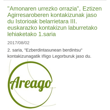
"Amonaren urrezko orrazia", Eztizen
Agirresaroberen kontakizunak jaso
du Istorioak belarrietara III.
euskarazko kontakizun laburretako
lehiaketako 1.saria
2017/08/02
2. saria, "Ezberdintasunean berdintsu"
kontakizunagatik Iñigo Legorburuk jaso du.