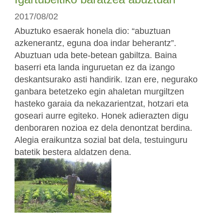
2017/08/02
Abuztuko esaerak honela dio: “abuztuan
azkenerantz, eguna doa indar beherantz”.
Abuztuan uda bete-betean gabiltza. Baina
baserri eta landa inguruetan ez da izango
deskantsurako asti handirik. Izan ere, negurako
ganbara betetzeko egin ahaletan murgiltzen
hasteko garaia da nekazarientzat, hotzari eta
goseari aurre egiteko. Honek adierazten digu
denboraren nozioa ez dela denontzat berdina.
Alegia eraikuntza sozial bat dela, testuinguru
batetik bestera aldatzen dena.