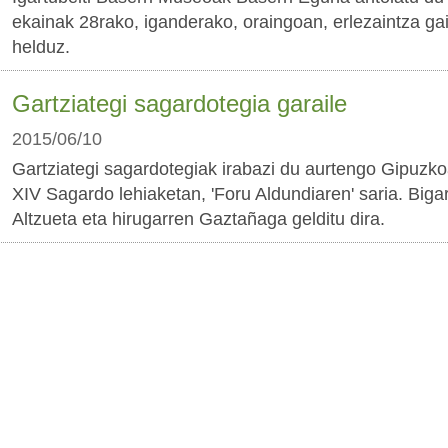
ekainak 28rako, iganderako, oraingoan, erlezaintza gai
helduz.
Gartziategi sagardotegia garaile
2015/06/10
Gartziategi sagardotegiak irabazi du aurtengo Gipuzk
XIV Sagardo lehiaketan, 'Foru Aldundiaren' saria. Biga
Altzueta eta hirugarren Gaztañaga gelditu dira.