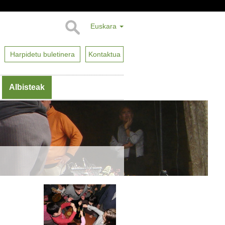
Euskara
Harpidetu buletinera
Kontaktua
Albisteak