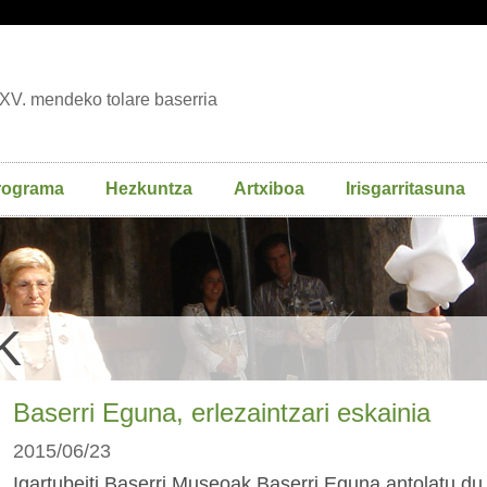
XV. mendeko tolare baserria
rograma
Hezkuntza
Artxiboa
Irisgarritasuna
K
Baserri Eguna, erlezaintzari eskainia
2015/06/23
Igartubeiti Baserri Museoak Baserri Eguna antolatu du