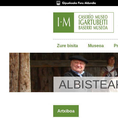
Zure bisita
Museoa
P
ALBISTEA
Artxiboa