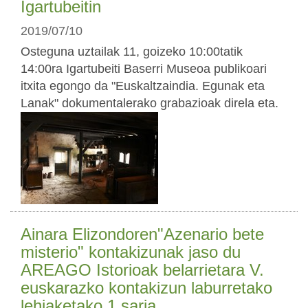
Igartubeitin
2019/07/10
Osteguna uztailak 11, goizeko 10:00tatik
14:00ra Igartubeiti Baserri Museoa publikoari
itxita egongo da "Euskaltzaindia. Egunak eta
Lanak" dokumentalerako grabazioak direla eta.
Ainara Elizondoren"Azenario bete
misterio" kontakizunak jaso du
AREAGO Istorioak belarrietara V.
euskarazko kontakizun laburretako
lehiaketako 1.saria