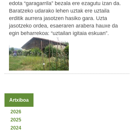
edota “garagarrila” bezala ere ezagutu izan da.
Baratzeko udarako lehen uztak ere uztaila
erditik aurrera jasotzen hasiko gara. Uzta
jasotzeko ordea, esaeraren arabera hauxe da
egin beharrekoa: “uztailan igitaia eskuan”.
Artxiboa
2026
2025
2024