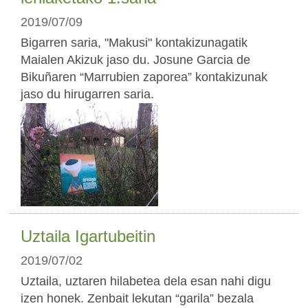
2019/07/09
Bigarren saria, "Makusi" kontakizunagatik
Maialen Akizuk jaso du. Josune Garcia de
Bikuñaren “Marrubien zaporea” kontakizunak
jaso du hirugarren saria.
Uztaila Igartubeitin
2019/07/02
Uztaila, uztaren hilabetea dela esan nahi digu
izen honek. Zenbait lekutan “garila” bezala