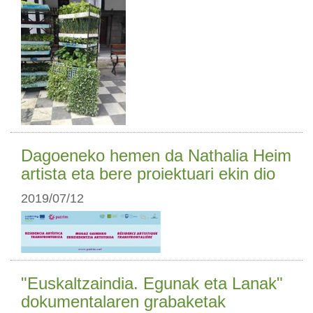
Dagoeneko hemen da Nathalia Heim
artista eta bere proiektuari ekin dio
2019/07/12
"Euskaltzaindia. Egunak eta Lanak"
dokumentalaren grabaketak