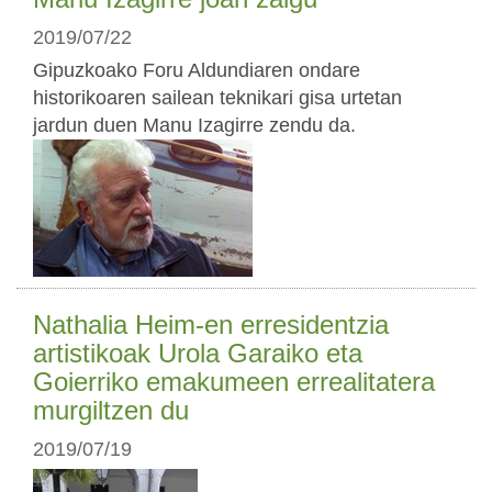
2019/07/22
Gipuzkoako Foru Aldundiaren ondare
historikoaren sailean teknikari gisa urtetan
jardun duen Manu Izagirre zendu da.
Nathalia Heim-en erresidentzia
artistikoak Urola Garaiko eta
Goierriko emakumeen errealitatera
murgiltzen du
2019/07/19