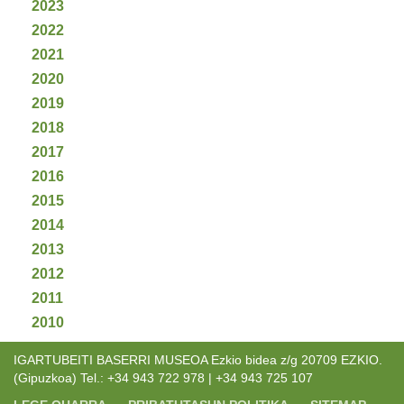
2023
2022
2021
2020
2019
2018
2017
2016
2015
2014
2013
2012
2011
2010
IGARTUBEITI BASERRI MUSEOA Ezkio bidea z/g 20709 EZKIO.
(Gipuzkoa) Tel.: +34 943 722 978 | +34 943 725 107