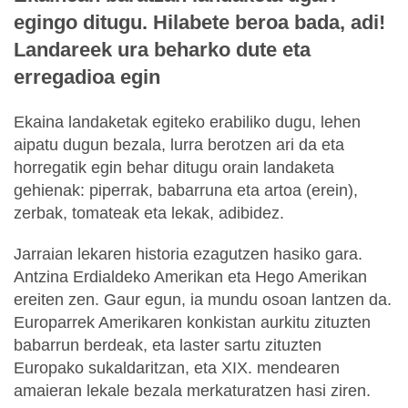
egingo ditugu. Hilabete beroa bada, adi!
Landareek ura beharko dute eta
erregadioa egin
Ekaina landaketak egiteko erabiliko dugu, lehen
aipatu dugun bezala, lurra berotzen ari da eta
horregatik egin behar ditugu orain landaketa
gehienak: piperrak, babarruna eta artoa (erein),
zerbak, tomateak eta lekak, adibidez.
Jarraian lekaren historia ezagutzen hasiko gara.
Antzina Erdialdeko Amerikan eta Hego Amerikan
ereiten zen. Gaur egun, ia mundu osoan lantzen da.
Europarrek Amerikaren konkistan aurkitu zituzten
babarrun berdeak, eta laster sartu zituzten
Europako sukaldaritzan, eta XIX. mendearen
amaieran lekale bezala merkaturatzen hasi ziren.