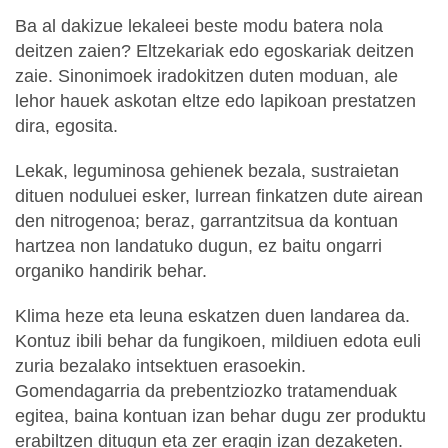
Ba al dakizue lekaleei beste modu batera nola
deitzen zaien? Eltzekariak edo egoskariak deitzen
zaie. Sinonimoek iradokitzen duten moduan, ale
lehor hauek askotan eltze edo lapikoan prestatzen
dira, egosita.
Lekak, leguminosa gehienek bezala, sustraietan
dituen noduluei esker, lurrean finkatzen dute airean
den nitrogenoa; beraz, garrantzitsua da kontuan
hartzea non landatuko dugun, ez baitu ongarri
organiko handirik behar.
Klima heze eta leuna eskatzen duen landarea da.
Kontuz ibili behar da fungikoen, mildiuen edota euli
zuria bezalako intsektuen erasoekin.
Gomendagarria da prebentziozko tratamenduak
egitea, baina kontuan izan behar dugu zer produktu
erabiltzen ditugun eta zer eragin izan dezaketen.