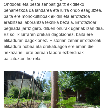
Onddoak eta beste zenbait gaitz ekiditeko
beharrezkoa da landarea eta lurra ondo ezagutzea,
baita ere monokultiboak ekidin eta errotazioa
erabiltzea laborantza teknika bezala. Errotazioari
begirada jarriz gero, dituen onurak ugariak izan dira.
Ez soilik lurraren orekari dagokionez, baita ere
elikadurari dagokionez. Historian zehar errotazioak
elikadura hobea eta orekatuagoa ere eman die
nekazariei, urte berean labore ezberdinak
baitzituzten horrela.