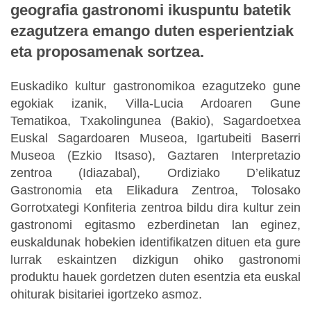
geografia gastronomi ikuspuntu batetik
ezagutzera emango duten esperientziak
eta proposamenak sortzea.
Euskadiko kultur gastronomikoa ezagutzeko gune
egokiak izanik, Villa-Lucia Ardoaren Gune
Tematikoa, Txakolingunea (Bakio), Sagardoetxea
Euskal Sagardoaren Museoa, Igartubeiti Baserri
Museoa (Ezkio Itsaso), Gaztaren Interpretazio
zentroa (Idiazabal), Ordiziako D’elikatuz
Gastronomia eta Elikadura Zentroa, Tolosako
Gorrotxategi Konfiteria zentroa bildu dira kultur zein
gastronomi egitasmo ezberdinetan lan eginez,
euskaldunak hobekien identifikatzen dituen eta gure
lurrak eskaintzen dizkigun ohiko gastronomi
produktu hauek gordetzen duten esentzia eta euskal
ohiturak bisitariei igortzeko asmoz.