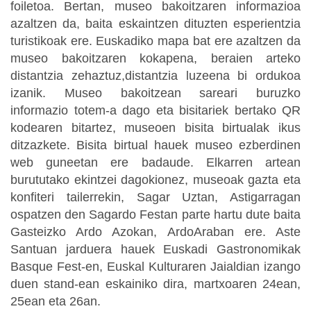
foiletoa. Bertan, museo bakoitzaren informazioa
azaltzen da, baita eskaintzen dituzten esperientzia
turistikoak ere. Euskadiko mapa bat ere azaltzen da
museo bakoitzaren kokapena, beraien arteko
distantzia zehaztuz,distantzia luzeena bi ordukoa
izanik. Museo bakoitzean sareari buruzko
informazio totem-a dago eta bisitariek bertako QR
kodearen bitartez, museoen bisita birtualak ikus
ditzazkete. Bisita birtual hauek museo ezberdinen
web guneetan ere badaude. Elkarren artean
burututako ekintzei dagokionez, museoak gazta eta
konfiteri tailerrekin, Sagar Uztan, Astigarragan
ospatzen den Sagardo Festan parte hartu dute baita
Gasteizko Ardo Azokan, ArdoAraban ere. Aste
Santuan jarduera hauek Euskadi Gastronomikak
Basque Fest-en, Euskal Kulturaren Jaialdian izango
duen stand-ean eskainiko dira, martxoaren 24ean,
25ean eta 26an.