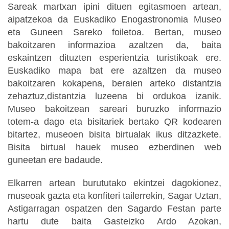
Sareak martxan ipini dituen egitasmoen artean,
aipatzekoa da Euskadiko Enogastronomia Museo
eta Guneen Sareko foiletoa. Bertan, museo
bakoitzaren informazioa azaltzen da, baita
eskaintzen dituzten esperientzia turistikoak ere.
Euskadiko mapa bat ere azaltzen da museo
bakoitzaren kokapena, beraien arteko distantzia
zehaztuz,distantzia luzeena bi ordukoa izanik.
Museo bakoitzean sareari buruzko informazio
totem-a dago eta bisitariek bertako QR kodearen
bitartez, museoen bisita birtualak ikus ditzazkete.
Bisita birtual hauek museo ezberdinen web
guneetan ere badaude.
Elkarren artean burututako ekintzei dagokionez,
museoak gazta eta konfiteri tailerrekin, Sagar Uztan,
Astigarragan ospatzen den Sagardo Festan parte
hartu dute baita Gasteizko Ardo Azokan,