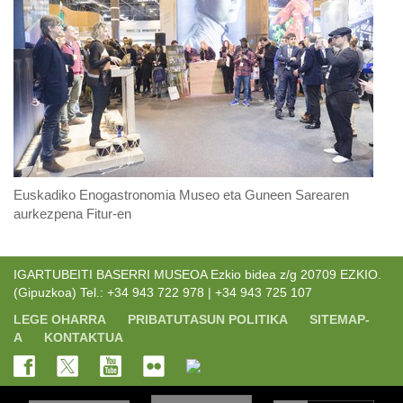
Euskadiko Enogastronomia Museo eta Guneen Sarearen
aurkezpena Fitur-en
IGARTUBEITI BASERRI MUSEOA Ezkio bidea z/g 20709 EZKIO.
(Gipuzkoa) Tel.: +34 943 722 978 | +34 943 725 107
LEGE OHARRA
PRIBATUTASUN POLITIKA
SITEMAP-
A
KONTAKTUA