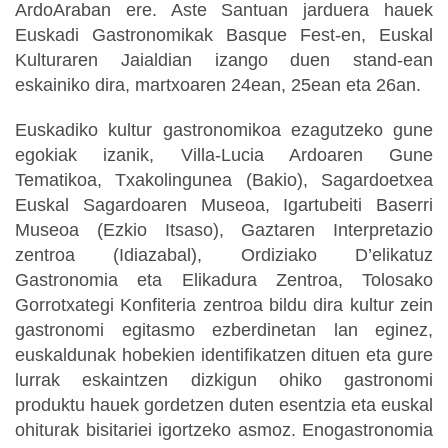
ArdoAraban ere. Aste Santuan jarduera hauek
Euskadi Gastronomikak Basque Fest-en, Euskal
Kulturaren Jaialdian izango duen stand-ean
eskainiko dira, martxoaren 24ean, 25ean eta 26an.
Euskadiko kultur gastronomikoa ezagutzeko gune
egokiak izanik, Villa-Lucia Ardoaren Gune
Tematikoa, Txakolingunea (Bakio), Sagardoetxea
Euskal Sagardoaren Museoa, Igartubeiti Baserri
Museoa (Ezkio Itsaso), Gaztaren Interpretazio
zentroa (Idiazabal), Ordiziako D’elikatuz
Gastronomia eta Elikadura Zentroa, Tolosako
Gorrotxategi Konfiteria zentroa bildu dira kultur zein
gastronomi egitasmo ezberdinetan lan eginez,
euskaldunak hobekien identifikatzen dituen eta gure
lurrak eskaintzen dizkigun ohiko gastronomi
produktu hauek gordetzen duten esentzia eta euskal
ohiturak bisitariei igortzeko asmoz. Enogastronomia