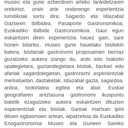
museo eta gune ezberdinen arteko lankidetzaren
ondorioz, orain arte ondorengo esperientzia
turistikoak sortu dira: Sagardo eta Idiazabal
Gaztaren Ibilbidea, Pasaporte Gastronomikoa,
Euskadiko Ibilbide Gastronomikoa. Gaur egun
eskaintzen diren esperientzia hauez gain, sare
honen bitartez, museo gune hauetako bisitekin
batera, bisitariak gastronomi proposamen berriaz
gozatzeko aukera izango du, ardo edo txakolin
upategietara, gaztandegietara bisitak, bazkari edo
afariak sagardotegietan, gastronomi esperientziak
merkatuetan, dastaketak, Idiazabal gazta, sagardoa,
ardoa, txokolatea egitea eta abar. Euskal
geografiaren aniztasuna gastronomi ikuspuntu
batetik ezagutzeko aukera eskaintzen dituzten
esperientziak eta bisitak. Sareak martxan ipini
dituen egitasmoen artean, aipatzekoa da Euskadiko
Enogastronomia Museo eta Guneen Sareko