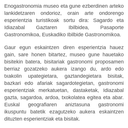
Enogastronomia museo eta gune ezberdinen arteko
lankidetzaren ondorioz, orain arte ondorengo
esperientzia turistikoak sortu dira: Sagardo eta
Idiazabal Gaztaren Ibilbidea, Pasaporte
Gastronomikoa, Euskadiko Ibilbide Gastronomikoa.
Gaur egun eskaintzen diren esperientzia hauez
gain, sare honen bitartez, museo gune hauetako
bisitekin batera, bisitariak gastronomi proposamen
berriaz gozatzeko aukera izango du, ardo edo
txakolin upategietara, gaztandegietara bisitak,
bazkari edo afariak sagardotegietan, gastronomi
esperientziak merkatuetan, dastaketak, Idiazabal
gazta, sagardoa, ardoa, txokolatea egitea eta abar.
Euskal geografiaren aniztasuna gastronomi
ikuspuntu batetik ezagutzeko aukera eskaintzen
dituzten esperientziak eta bisitak.