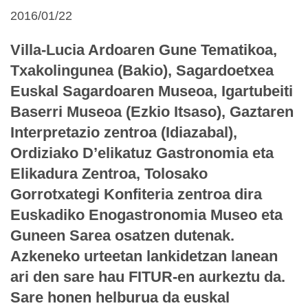
2016/01/22
Villa-Lucia Ardoaren Gune Tematikoa,
Txakolingunea (Bakio), Sagardoetxea
Euskal Sagardoaren Museoa, Igartubeiti
Baserri Museoa (Ezkio Itsaso), Gaztaren
Interpretazio zentroa (Idiazabal),
Ordiziako D’elikatuz Gastronomia eta
Elikadura Zentroa, Tolosako
Gorrotxategi Konfiteria zentroa dira
Euskadiko Enogastronomia Museo eta
Guneen Sarea osatzen dutenak.
Azkeneko urteetan lankidetzan lanean
ari den sare hau FITUR-en aurkeztu da.
Sare honen helburua da euskal