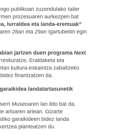
ingo publikoari zuzendutako tailer
ormen prozesuaren aurkezpen bat
ea, lurraldea eta landa-eremuak”
aren 28an eta 29an Igartubeitin egin
 abian jartzen duen programa Next
reskuratze, Eraldaketa eta
eetan kultura-eskaintza zabaltzeko
 bidez finantzatzen da.
garaikidea landatartasunetik
serri Museoaren lan ildo bat da,
e arloaren artean. Gizarte
istiko garaikideen bidez landa
kertzea planteatzen du.