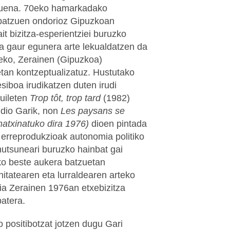
ituena. 70eko hamarkadako
 batzuen ondorioz Gipuzkoan
 bizitza-esperientziei buruzko
eta gaur egunera arte lekualdatzen da
teko, Zerainen (Gipuzkoa)
tan kontzeptualizatuz. Hustutako
siboa irudikatzen duten irudi
uileten
Trop tôt, trop tard
(1982)
 dio Garik, non
Les paysans se
matxinatuko dira 1976)
dioen pintada
 erreprodukzioak autonomia politiko
hutsuneari buruzko hainbat gai
eko beste aukera batzuetan
itatearen eta lurraldearen arteko
tia Zerainen 1976an etxebizitza
batera.
o positibotzat jotzen dugu Gari