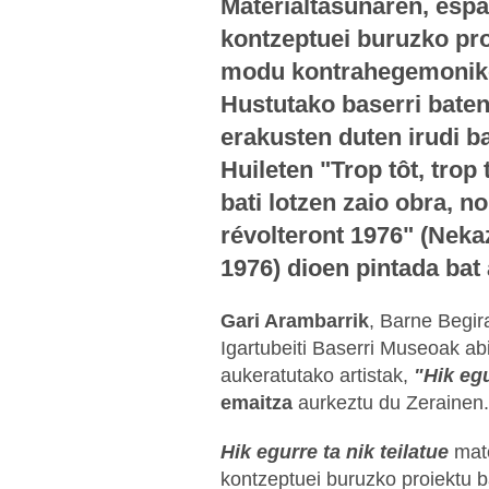
Materialtasunaren, espa
kontzeptuei buruzko pro
modu kontrahegemonikoa
Hustutako baserri bate
erakusten duten irudi ba
Huileten "Trop tôt, trop
bati lotzen zaio obra, 
révolteront 1976" (Neka
1976) dioen pintada bat
Gari Arambarrik
, Barne Begir
Igartubeiti Baserri Museoak abi
aukeratutako artistak,
"Hik egu
emaitza
aurkeztu du Zerainen
Hik egurre ta nik teilatue
mate
kontzeptuei buruzko proiektu 