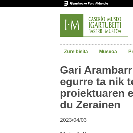
Zure bisita
Museoa
P
Gari Arambarri
egurre ta nik t
proiektuaren 
du Zerainen
2023/04/03