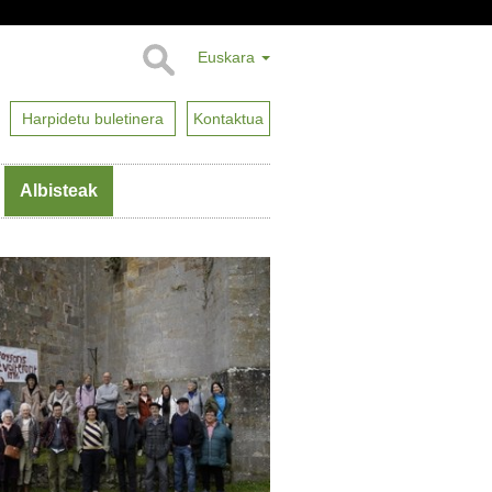
Euskara
Harpidetu buletinera
Kontaktua
Albisteak