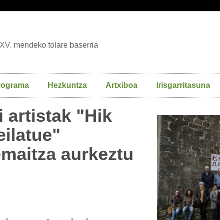
XV. mendeko tolare baserria
rograma
Hezkuntza
Artxiboa
Irisgarritasuna
 artistak "Hik
eilatue"
emaitza aurkeztu