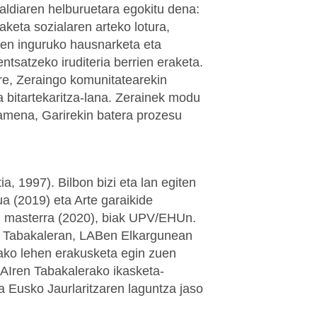
ialdiaren helburuetara egokitu dena:
daketa sozialaren arteko lotura,
ien inguruko hausnarketa eta
ntsatzeko iruditeria berrien eraketa.
re, Zeraingo komunitatearekin
a bitartekaritza-lana. Zerainek modu
amena, Garirekin batera prozesu
ia, 1997). Bilbon bizi eta lan egiten
ua (2019) eta Arte garaikide
n masterra (2020), biak UPV/EHUn.
n, Tabakaleran, LABen Elkargunean
ko lehen erakusketa egin zuen
JAIren Tabakalerako ikasketa-
 Eusko Jaurlaritzaren laguntza jaso