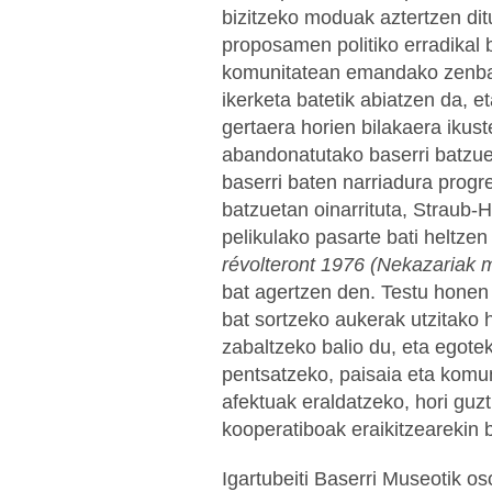
bizitzeko moduak aztertzen d
proposamen politiko erradikal
komunitatean emandako zenbait
ikerketa batetik abiatzen da, 
gertaera horien bilakaera ikus
abandonatutako baserri batzue
baserri baten narriadura progre
batzuetan oinarrituta, Straub-H
pelikulako pasarte bati heltzen
révolteront 1976 (Nekazariak 
bat agertzen den. Testu honen
bat sortzeko aukerak utzitako 
zabaltzeko balio du, eta egot
pentsatzeko, paisaia eta komun
afektuak eraldatzeko, hori guz
kooperatiboak eraikitzearekin 
Igartubeiti Baserri Museotik os