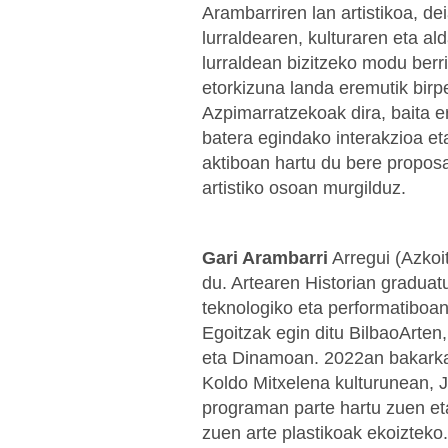
Arambarriren lan artistikoa, de
lurraldearen, kulturaren eta al
lurraldean bizitzeko modu berr
etorkizuna landa eremutik birpe
Azpimarratzekoak dira, baita e
batera egindako interakzioa et
aktiboan hartu du bere propos
artistiko osoan murgilduz.
Gari Arambarri
Arregui (Azkoit
du. Artearen Historian graduat
teknologiko eta performatiboa
Egoitzak egin ditu BilbaoArte
eta Dinamoan. 2022an bakarka
Koldo Mitxelena kulturunean, 
programan parte hartu zuen eta
zuen arte plastikoak ekoizteko.