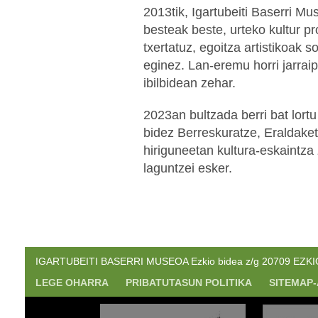
2013tik, Igartubeiti Baserri Mu
besteak beste, urteko kultur pr
txertatuz, egoitza artistikoak 
eginez. Lan-eremu horri jarrai
ibilbidean zehar.
2023an bultzada berri bat lort
bidez Berreskuratze, Eraldaket
hiriguneetan kultura-eskaintza 
laguntzei esker.
IGARTUBEITI BASERRI MUSEOA Ezkio bidea z/g 20709 EZKIO. 
LEGE OHARRA
PRIBATUTASUN POLITIKA
SITEMAP-