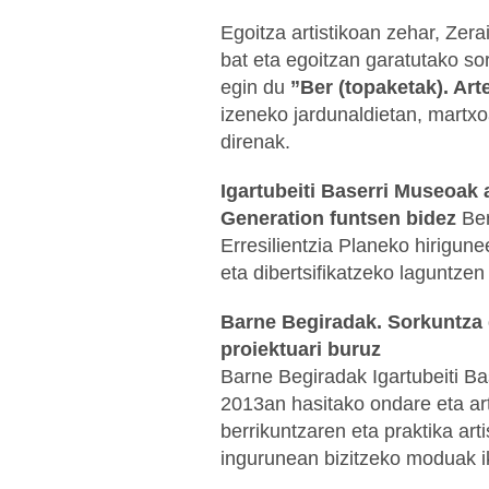
Egoitza artistikoan zehar, Zera
bat eta egoitzan garatutako s
egin du
”Ber (topaketak). Art
izeneko jardunaldietan, martxo
direnak.
Igartubeiti Baserri Museoak
Generation funtsen bidez
Ber
Erresilientzia Planeko hirigun
eta dibertsifikatzeko laguntzen
Barne Begiradak. Sorkuntza 
proiektuari buruz
Barne Begiradak Igartubeiti Ba
2013an hasitako ondare eta art
berrikuntzaren eta praktika art
ingurunean bizitzeko moduak i