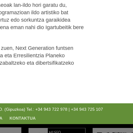
seoak lan-ildo hori garatu du,
ogramazioan ildo artistiko bat
sortuz edo sorkuntza garaikidea
pena eman nahi dio Igartubeitik bere
u zuen, Next Generation funtsen
a eta Erresilientzia Planeko
zabaltzeko eta dibertsifikatzeko
(Gipuzkoa) Tel.: +34 943 722 978 | +34 943 725 107
A
KONTAKTUA