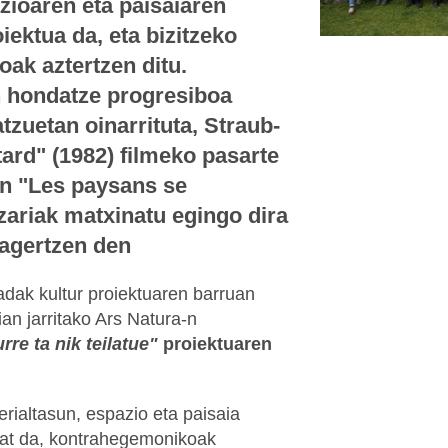
zioaren eta paisaiaren
iektua da, eta bizitzeko
k aztertzen ditu.
n hondatze progresiboa
tzuetan oinarrituta, Straub-
 tard" (1982) filmeko pasarte
non "Les paysans se
zariak matxinatu egingo dira
 agertzen den
adak kultur proiektuaren barruan
an jarritako Ars Natura-n
rre ta nik teilatue"
proiektuaren
.
rialtasun, espazio eta paisaia
bat da, kontrahegemonikoak