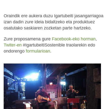
Oraindik ere aukera duzu Igartubeiti jasangarriagoa
izan dadin zure ideia bidaltzeko eta produktuez
osatutako saskiaren zozketan parte hartzeko.
Zure proposamena gure
Facebook-eko horman
,
Twiter-en
#IgartubeitiSostenible traolarekin edo
ondorengo
formularioan
.