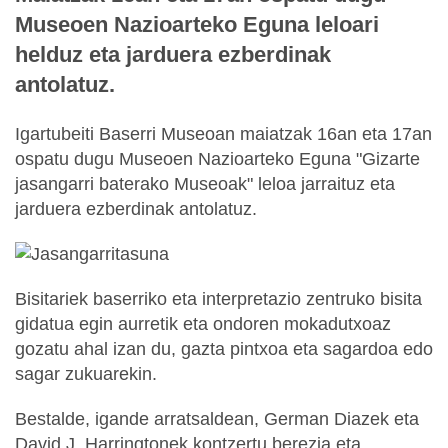
Museoen Nazioarteko Eguna leloari
helduz eta jarduera ezberdinak
antolatuz.
Igartubeiti Baserri Museoan maiatzak 16an eta 17an
ospatu dugu Museoen Nazioarteko Eguna "Gizarte
jasangarri baterako Museoak" leloa jarraituz eta
jarduera ezberdinak antolatuz.
Bisitariek baserriko eta interpretazio zentruko bisita
gidatua egin aurretik eta ondoren mokadutxoaz
gozatu ahal izan du, gazta pintxoa eta sagardoa edo
sagar zukuarekin.
Bestalde, igande arratsaldean, German Diazek eta
David J. Harringtonek kontzertu berezia eta