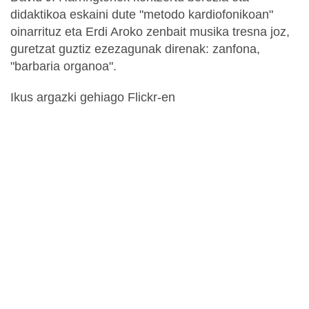
didaktikoa eskaini dute "metodo kardiofonikoan"
oinarrituz eta Erdi Aroko zenbait musika tresna joz,
guretzat guztiz ezezagunak direnak: zanfona,
"barbaria organoa".
Ikus argazki gehiago Flickr-en