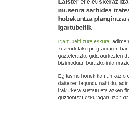
Laister ere euskeraz iz
museora sarbidea izat
hobekuntza plangintzare
Igartubeitik
Igartubeiti zure eskura
, adimen
zuzendutako programaren barn
gaztelerazko gida aurkezten dug
bizimoduari buruzko informazio
Egitasmo honek komunikazio 
daitezen lagundu nahi du, adin
irakurketa sustatu eta azken 
guztientzat eskuragarri izan da