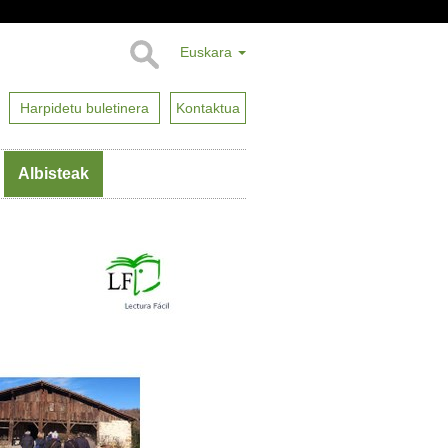
Euskara
Harpidetu buletinera
Kontaktua
Albisteak