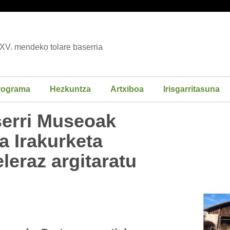
XV. mendeko tolare baserria
rograma
Hezkuntza
Artxiboa
Irisgarritasuna
serri Museoak
a Irakurketa
leraz argitaratu