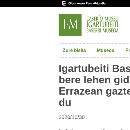
Zure bisita
Museoa
P
Igartubeiti Ba
bere lehen gid
Errazean gazte
du
2020/10/30