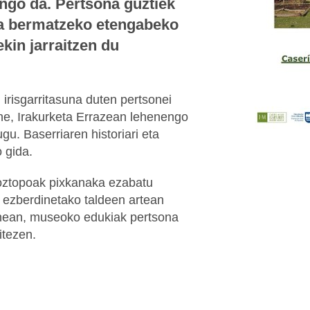
ango da. Pertsona guztiek
ea bermatzeko etengabeko
kin jarraitzen du
 irisgarritasuna duten pertsonei
e, Irakurketa Errazean lehenengo
u. Baserriaren historiari eta
 gida.
oztopoak pixkanaka ezabatu
 ezberdinetako taldeen artean
finean, museoko edukiak pertsona
itezen.