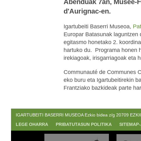
Abenduak 7an, Musée-F
d'Aurignac-en.
Igartubeiti Baserri Museoa,
Pa
Europar Batasunak laguntzen 
egitasmo honetako 2. koordinaz
hartuko du. Programa honen h
irekiagoak, irisgarriagoak eta
Communauté de Communes Cou
eko buru eta Igartubeitirekin b
Frantziako bazkideak parte ha
IGARTUBEITI BASERRI MUSEOA Ezkio bidea z/g 20709 EZKIO. 
LEGE OHARRA
PRIBATUTASUN POLITIKA
SITEMAP-