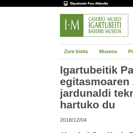
Zure bisita
Museoa
P
Igartubeitik P
egitasmoaren 
jardunaldi tek
hartuko du
2018/12/04