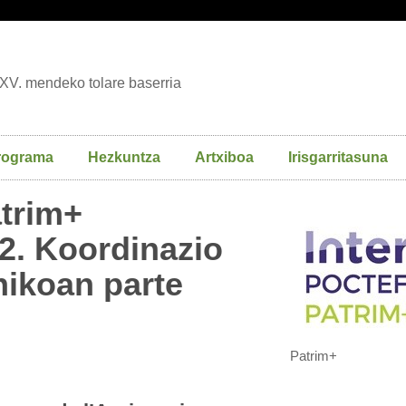
XV. mendeko tolare baserria
rograma
Hezkuntza
Artxiboa
Irisgarritasuna
atrim+
2. Koordinazio
nikoan parte
Patrim+