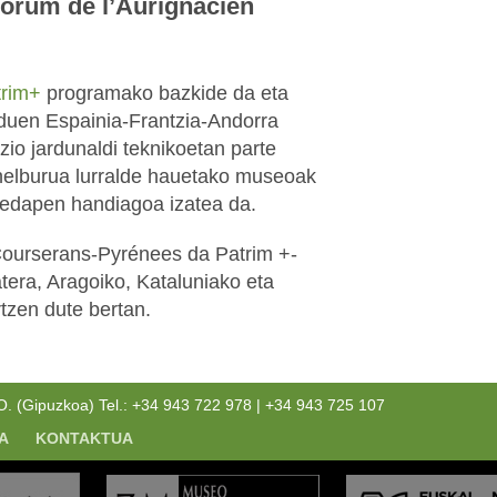
orum de l’Aurignacien
trim+
programako bazkide da eta
duen Espainia-Frantzia-Andorra
io jardunaldi teknikoetan parte
elburua lurralde hauetako museoak
 hedapen handiagoa izatea da.
rserans-Pyrénees da Patrim +-
atera, Aragoiko, Kataluniako eta
rtzen dute bertan.
(Gipuzkoa) Tel.: +34 943 722 978 | +34 943 725 107
A
KONTAKTUA