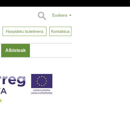
Euskara
Harpidetu buletinera
Kontaktua
Albisteak