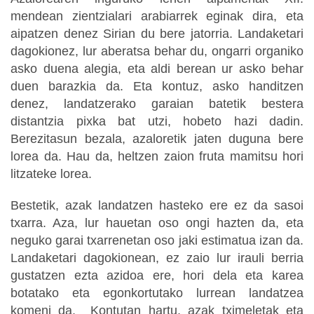
mendean zientzialari arabiarrek eginak dira, eta
aipatzen denez Sirian du bere jatorria. Landaketari
dagokionez, lur aberatsa behar du, ongarri organiko
asko duena alegia, eta aldi berean ur asko behar
duen barazkia da. Eta kontuz, asko handitzen
denez, landatzerako garaian batetik bestera
distantzia pixka bat utzi, hobeto hazi dadin.
Berezitasun bezala, azaloretik jaten duguna bere
lorea da. Hau da, heltzen zaion fruta mamitsu hori
litzateke lorea.
Bestetik, azak landatzen hasteko ere ez da sasoi
txarra. Aza, lur hauetan oso ongi hazten da, eta
neguko garai txarrenetan oso jaki estimatua izan da.
Landaketari dagokionean, ez zaio lur irauli berria
gustatzen ezta azidoa ere, hori dela eta karea
botatako eta egonkortutako lurrean landatzea
komeni da. Kontutan hartu, azak tximeletak eta