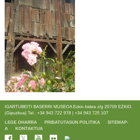
IGARTUBEITI BASERRI MUSEOA Ezkio bidea z/g 20709 EZKIO.
(Gipuzkoa) Tel.: +34 943 722 978 | +34 943 725 107
LEGE OHARRA
PRIBATUTASUN POLITIKA
SITEMAP-
A
KONTAKTUA