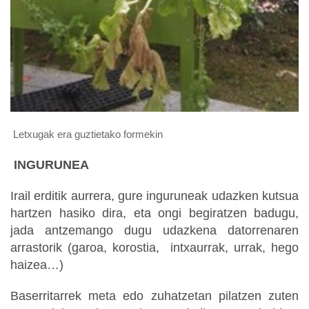
Letxugak era guztietako formekin
INGURUNEA
Irail erditik aurrera, gure inguruneak udazken kutsua
hartzen hasiko dira, eta ongi begiratzen badugu,
jada antzemango dugu udazkena datorrenaren
arrastorik (garoa, korostia, intxaurrak, urrak, hego
haizea…)
Baserritarrek meta edo zuhatzetan pilatzen zuten