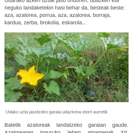
Udarako azken uztak jaso ondoren, udazken eta
neguko landaketekin hasi behar da, besteak beste:
aza, azalorea, porrua, aza, azalorea, borraja,
kardua, zerba, brokolia, eskarola...
Udako uzta jasotzeko garaia udazkena etorri aurretik
Batetik azaloreak landatzeko garaian gaude.
Azalorearen inguruko lehen aipamenak XII.