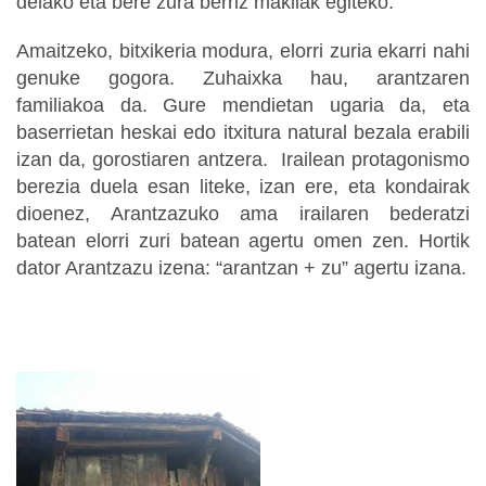
delako eta bere zura berriz makilak egiteko.
Amaitzeko, bitxikeria modura, elorri zuria ekarri nahi
genuke gogora. Zuhaixka hau, arantzaren
familiakoa da. Gure mendietan ugaria da, eta
baserrietan heskai edo itxitura natural bezala erabili
izan da, gorostiaren antzera. Irailean protagonismo
berezia duela esan liteke, izan ere, eta kondairak
dioenez, Arantzazuko ama irailaren bederatzi
batean elorri zuri batean agertu omen zen. Hortik
dator Arantzazu izena: “arantzan + zu” agertu izana.