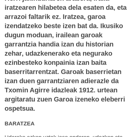
iratzearen hilabetea dela esaten da, eta
arrazoi faltarik ez. Iratzea, garoa
izendatzeko beste izen bat da. Ikusiko
dugun moduan, irailean garoak
garrantzia handia izan du historian
zehar, udazkenerako eta negurako
ezinbesteko konpainia izan baita
baserritarrentzat. Garoak baserrietan
izan duen garrantziaren adierazle da
Txomin Agirre idazleak 1912. urtean
argitaratu zuen Garoa izeneko eleberri
ospetsua.
BARATZEA