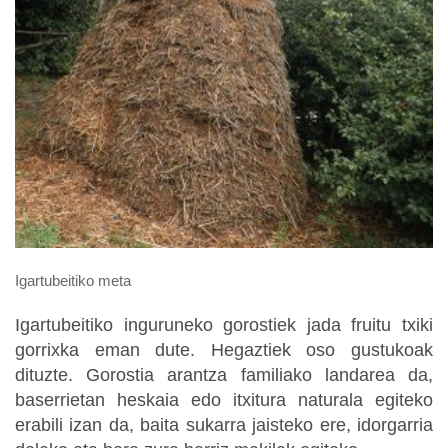
Igartubeitiko meta
Igartubeitiko inguruneko gorostiek jada fruitu txiki
gorrixka eman dute. Hegaztiek oso gustukoak
dituzte. Gorostia arantza familiako landarea da,
baserrietan heskaia edo itxitura naturala egiteko
erabili izan da, baita sukarra jaisteko ere, idorgarria