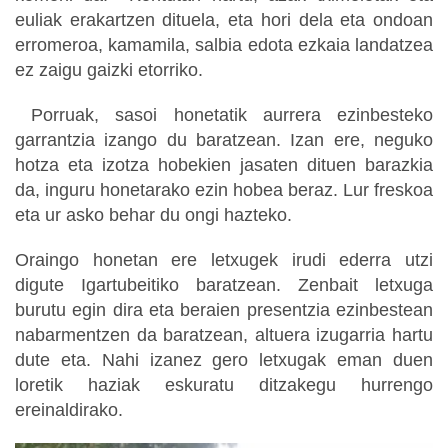
euliak erakartzen dituela, eta hori dela eta ondoan
erromeroa, kamamila, salbia edota ezkaia landatzea
ez zaigu gaizki etorriko.
Porruak, sasoi honetatik aurrera ezinbesteko
garrantzia izango du baratzean. Izan ere, neguko
hotza eta izotza hobekien jasaten dituen barazkia
da, inguru honetarako ezin hobea beraz. Lur freskoa
eta ur asko behar du ongi hazteko.
Oraingo honetan ere letxugek irudi ederra utzi
digute Igartubeitiko baratzean. Zenbait letxuga
burutu egin dira eta beraien presentzia ezinbestean
nabarmentzen da baratzean, altuera izugarria hartu
dute eta. Nahi izanez gero letxugak eman duen
loretik haziak eskuratu ditzakegu hurrengo
ereinaldirako.