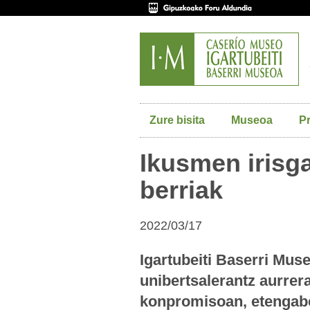
Zure bisita
Museoa
P
Ikusmen irisga
berriak
2022/03/17
Igartubeiti Baserri Muse
unibertsalerantz aurrer
konpromisoan, etengabe