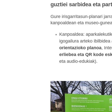
guztiei sarbidea eta par
Gure irisgarritasun-planari jarra
kanpoaldean eta museo-gunear
Kanpoaldea: aparkalekuti
igogailura arteko ibilbide
orientazioko planoa
, Int
erliebea eta QR kode es
eta audio-edukiak).