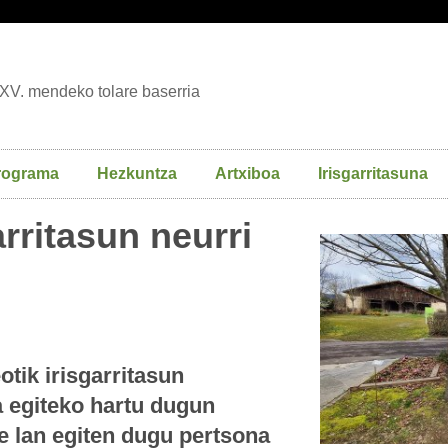
XV. mendeko tolare baserria
rograma
Hezkuntza
Artxiboa
Irisgarritasuna
rritasun neurri
otik irisgarritasun
a egiteko hartu dugun
 lan egiten dugu pertsona