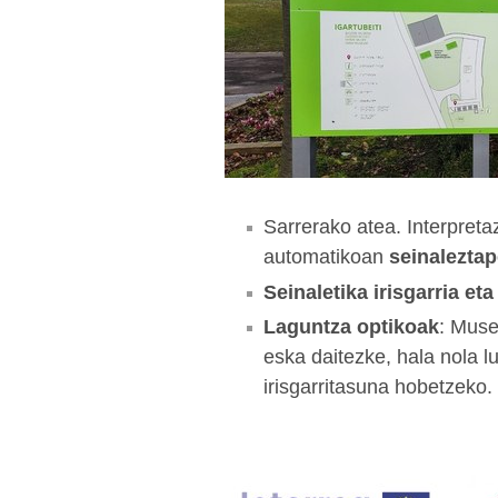
Sarrerako atea. Interpretaz
automatikoan
seinalezta
Seinaletika irisgarria e
Laguntza optikoak
: Muse
eska daitezke, hala nola l
irisgarritasuna hobetzeko.