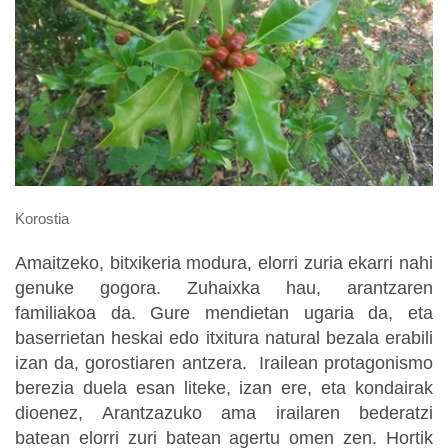
Korostia
Amaitzeko, bitxikeria modura, elorri zuria ekarri nahi
genuke gogora. Zuhaixka hau, arantzaren
familiakoa da. Gure mendietan ugaria da, eta
baserrietan heskai edo itxitura natural bezala erabili
izan da, gorostiaren antzera. Irailean protagonismo
berezia duela esan liteke, izan ere, eta kondairak
dioenez, Arantzazuko ama irailaren bederatzi
batean elorri zuri batean agertu omen zen. Hortik