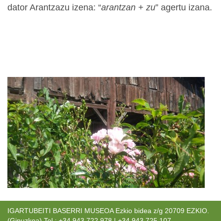
dator Arantzazu izena: “
arantzan + zu
” agertu izana.
IGARTUBEITI BASERRI MUSEOA Ezkio bidea z/g 20709 EZKIO.
(Gipuzkoa) Tel.: +34 943 722 978 | +34 943 725 107