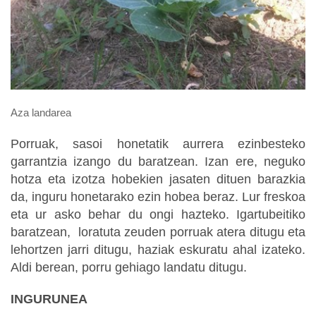
Aza landarea
Porruak, sasoi honetatik aurrera ezinbesteko
garrantzia izango du baratzean. Izan ere, neguko
hotza eta izotza hobekien jasaten dituen barazkia
da, inguru honetarako ezin hobea beraz. Lur freskoa
eta ur asko behar du ongi hazteko. Igartubeitiko
baratzean, loratuta zeuden porruak atera ditugu eta
lehortzen jarri ditugu, haziak eskuratu ahal izateko.
Aldi berean, porru gehiago landatu ditugu.
INGURUNEA