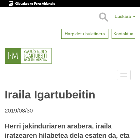
Euskara
Harpidetu buletinera
Kontaktua
Toggle
naviga
Iraila Igartubeitin
2019/08/30
Herri jakinduriaren arabera, iraila
iratzearen hilabetea dela esaten da, eta