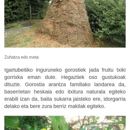
Zuhatza edo meta
Igartubeitiko inguruneko gorostiek jada fruitu txiki
gorrixka eman dute. Hegaztiek oso gustukoak
dituzte. Gorostia arantza familiako landarea da,
baserrietan heskaia edo itxitura naturala egiteko
erabili izan da, baita sukarra jaisteko ere, idorgarria
delako eta bere zura berriz makilak egiteko.