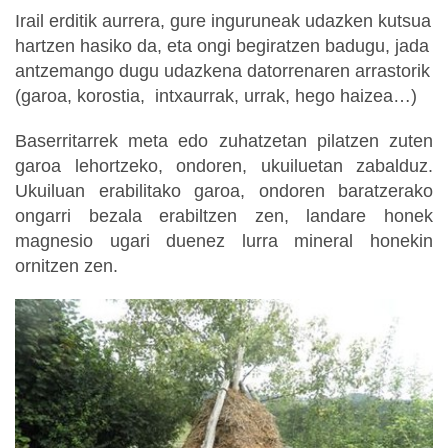
Irail erditik aurrera, gure inguruneak udazken kutsua
hartzen hasiko da, eta ongi begiratzen badugu, jada
antzemango dugu udazkena datorrenaren arrastorik
(garoa, korostia, intxaurrak, urrak, hego haizea…)
Baserritarrek meta edo zuhatzetan pilatzen zuten
garoa lehortzeko, ondoren, ukuiluetan zabalduz.
Ukuiluan erabilitako garoa, ondoren baratzerako
ongarri bezala erabiltzen zen, landare honek
magnesio ugari duenez lurra mineral honekin
ornitzen zen.