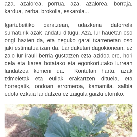
aza, azalorea, porrua, aza, azalorea, borraja,
kardua, zerba, brokolia, eskarola...
Igartubeitiko baratzean, udazkena datorrela
sumaturik azak landatu ditugu. Aza, lur hauetan oso
ongi hazten da, eta neguko garai txarrenetan oso
jaki estimatua izan da. Landaketari dagokionean, ez
zaio lur irauli berria gustatzen ezta azidoa ere, hori
dela eta karea botatako eta egonkortutako lurrean
landatzea komeni da. Kontutan hartu, azak
tximeletak eta euliak erakartzen dituela, eta
horregatik, ondoan erromeroa, kamamila, salbia
edota ezkaia landatzea ez zaigula gaizki etorriko.