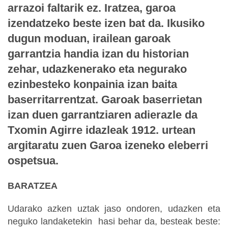
arrazoi faltarik ez. Iratzea, garoa
izendatzeko beste izen bat da. Ikusiko
dugun moduan, irailean garoak
garrantzia handia izan du historian
zehar, udazkenerako eta negurako
ezinbesteko konpainia izan baita
baserritarrentzat. Garoak baserrietan
izan duen garrantziaren adierazle da
Txomin Agirre idazleak 1912. urtean
argitaratu zuen Garoa izeneko eleberri
ospetsua.
BARATZEA
Udarako azken uztak jaso ondoren, udazken eta
neguko landaketekin hasi behar da, besteak beste: