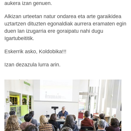
aukera izan genuen.
Alkizan urteetan natur ondarea eta arte garaikidea
uztartzen dituzten egonaldiak aurrera eramaten egin
duen lan izugarria ere goraipatu nahi dugu
Igartubeititik.
Eskerrik asko, Koldobika!!!
Izan dezazula lurra arin.