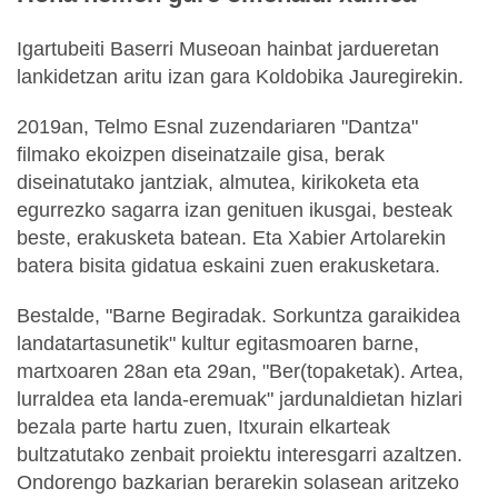
Igartubeiti Baserri Museoan hainbat jardueretan
lankidetzan aritu izan gara Koldobika Jauregirekin.
2019an, Telmo Esnal zuzendariaren "Dantza"
filmako ekoizpen diseinatzaile gisa, berak
diseinatutako jantziak, almutea, kirikoketa eta
egurrezko sagarra izan genituen ikusgai, besteak
beste, erakusketa batean. Eta Xabier Artolarekin
batera bisita gidatua eskaini zuen erakusketara.
Bestalde, "Barne Begiradak. Sorkuntza garaikidea
landatartasunetik" kultur egitasmoaren barne,
martxoaren 28an eta 29an, "Ber(topaketak). Artea,
lurraldea eta landa-eremuak" jardunaldietan hizlari
bezala parte hartu zuen, Itxurain elkarteak
bultzatutako zenbait proiektu interesgarri azaltzen.
Ondorengo bazkarian berarekin solasean aritzeko