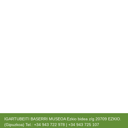
IGARTUBEITI BASERRI MUSEOA Ezkio bidea z/g 20709 EZKIO.
(Gipuzkoa) Tel.: +34 943 722 978 | +34 943 725 107