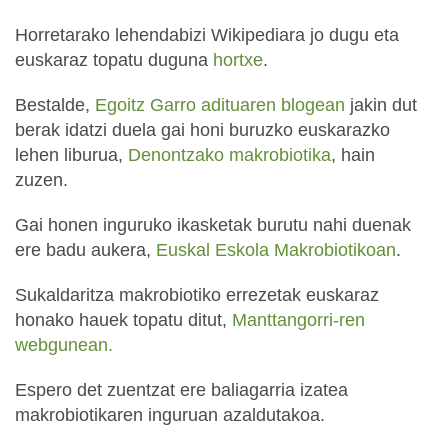
Horretarako lehendabizi Wikipediara jo dugu eta
euskaraz topatu duguna
hortxe
.
Bestalde,
Egoitz Garro adituaren blogean
jakin dut
berak idatzi duela gai honi buruzko euskarazko
lehen liburua,
Denontzako makrobiotika
, hain
zuzen.
Gai honen inguruko ikasketak burutu nahi duenak
ere badu aukera,
Euskal Eskola Makrobiotikoan
.
Sukaldaritza makrobiotiko errezetak euskaraz
honako hauek topatu ditut,
Manttangorri-ren
webgunean.
Espero det zuentzat ere baliagarria izatea
makrobiotikaren inguruan azaldutakoa.