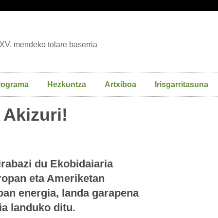
XV. mendeko tolare baserria
rograma
Hezkuntza
Artxiboa
Irisgarritasuna
 Akizuri!
irabazi du Ekobidaiaria
uropan eta Ameriketan
oan energia, landa garapena
a landuko ditu.