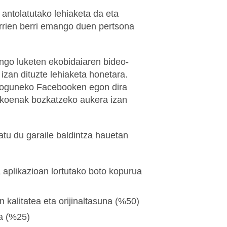
antolatutako lehiaketa da eta
rrien berri emango duen pertsona
ingo luketen ekobidaiaren bideo-
zan dituzte lehiaketa honetara.
Ekoguneko Facebooken egon dira
tukoenak bozkatzeko aukera izan
tu du garaile baldintza hauetan
aplikazioan lortutako boto kopurua
kalitatea eta orijinaltasuna (%50)
ta (%25)