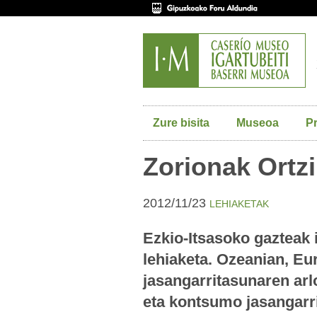
Zure bisita
Museoa
P
Zorionak Ortzi
2012/11/23
LEHIAKETAK
Ezkio-Itsasoko gazteak 
lehiaketa. Ozeanian, E
jasangarritasunaren arl
eta kontsumo jasangarri