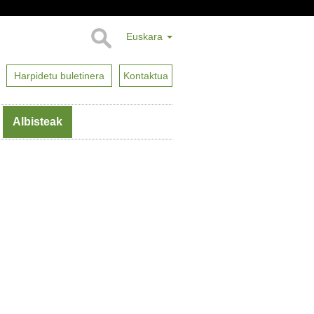
Euskara
Harpidetu buletinera
Kontaktua
Albisteak