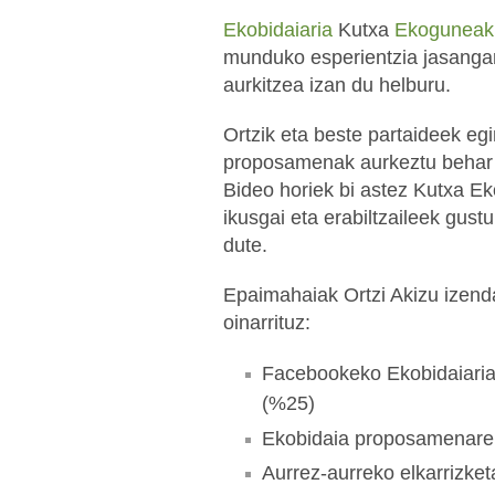
Ekobidaiaria
Kutxa
Ekoguneak
munduko esperientzia jasanga
aurkitzea izan du helburu.
Ortzik eta beste partaideek eg
proposamenak aurkeztu behar i
Bideo horiek bi astez Kutxa 
ikusgai eta erabiltzaileek gus
dute.
Epaimahaiak Ortzi Akizu izenda
oinarrituz:
Facebookeko Ekobidaiaria 
(%25)
Ekobidaia proposamenaren 
Aurrez-aurreko elkarrizke