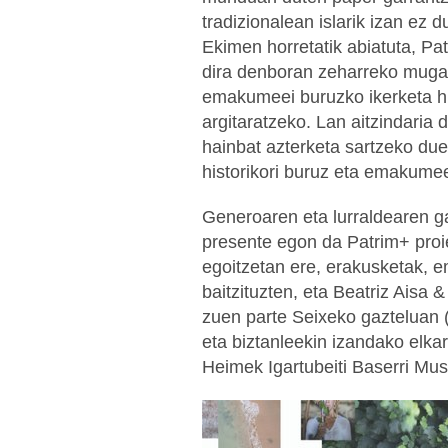
tradizionalean islarik izan ez 
Ekimen horretatik abiatuta, Pa
dira denboran zeharreko muga
emakumeei buruzko ikerketa his
argitaratzeko. Lan aitzindaria
hainbat azterketa sartzeko due
historikori buruz eta emakumee
Generoaren eta lurraldearen ga
presente egon da Patrim+ proi
egoitzetan ere, erakusketak, em
baitzituzten, eta Beatriz Aisa
zuen parte Seixeko gazteluan (
eta biztanleekin izandako elkar
Heimek Igartubeiti Baserri Mu