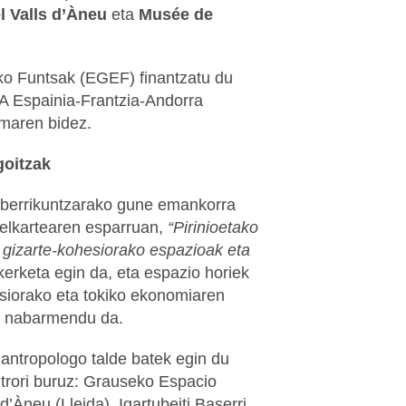
l Valls d’Àneu
eta
Musée de
o Funtsak (EGEF) finantzatu du
-A Espainia-Frantzia-Andorra
maren bidez.
goitzak
e-berrikuntzarako gune emankorra
+ elkartearen esparruan,
“Pirinioetako
gizarte-kohesiorako espazioak eta
kerketa egin da, eta espazio horiek
siorako eta tokiko ekonomiaren
a nabarmendu da.
 antropologo talde batek egin du
ntrori buruz: Grauseko Espacio
’Àneu (Lleida), Igartubeiti Baserri