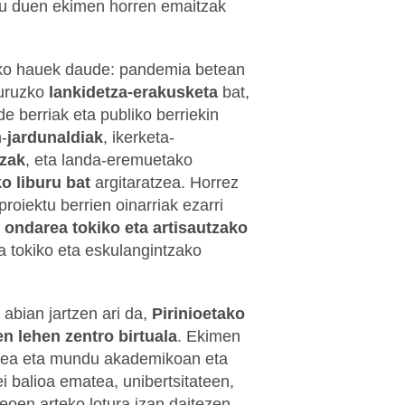
tu duen ekimen horren emaitzak
ko hauek daude: pandemia betean
buruzko
lankidetza-erakusketa
bat,
de berriak eta publiko berriekin
n-
jardunaldiak
, ikerketa-
tzak
, eta landa-eremuetako
 liburu bat
argitaratzea. Horrez
proiektu berrien oinarriak ezarri
k
ondarea tokiko eta artisautzako
ta tokiko eta eskulangintzako
abian jartzen ari da,
Pirinioetako
n lehen zentro birtuala
. Ekimen
tzea eta mundu akademikoan eta
i balioa ematea, unibertsitateen,
eoen arteko lotura izan daitezen.