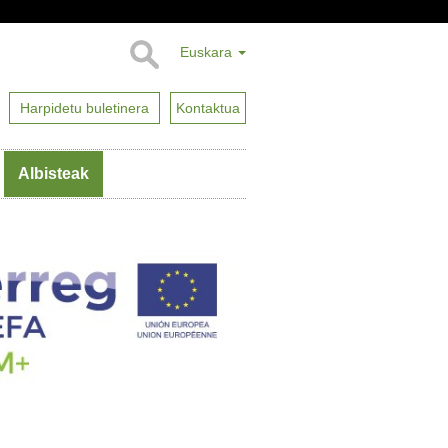
Euskara
Harpidetu buletinera
Kontaktua
Albisteak