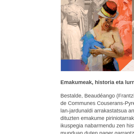
Emakumeak, historia eta lur
Bestalde, Beaudéango (Frant
de Communes Couserans-Pyrén
lan-jardunaldi arrakastatsua a
dituzten emakume piriniotarra
ikuspegia nabarmendu zen his
munduan duten paper garrantzi