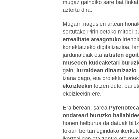
mugaz gaindiko sare bat finka
aztertu dira.
Mugarri nagusien artean hona
sortutako Pirinioetako mitoei 
errealitate areagotuko
irtenbi
konektatzeko digitalizazioa, la
jardunaldiak eta
artisten egoi
museoen kudeaketari buruzko
gain,
lurraldean dinamizazio
-
izana dago, eta proiektu horie
ekoizleekin
lotzen dute, bai e
ekoizleekin ere.
Era berean, sarea
Pyrenoteca
ondareari buruzko baliabidee
honen helburua da datuak bil
tokian bertan egindako ikerkete
ikertzaileen eta zentro eta mus