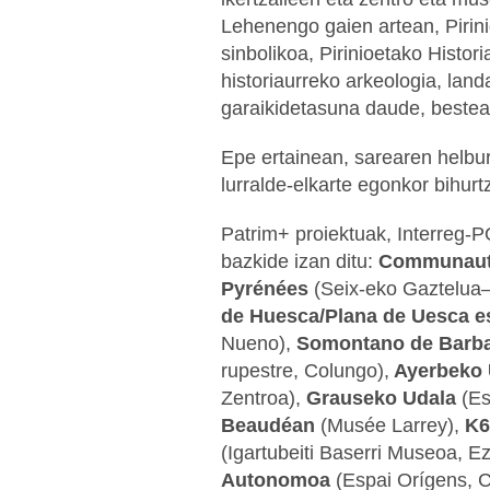
Lehenengo gaien artean, Pirini
sinbolikoa, Pirinioetako Hist
historiaurreko arkeologia, lan
garaikidetasuna daude, bestea
Epe ertainean, sarearen helb
lurralde-elkarte egonkor bihurt
Patrim+ proiektuak, Interreg
bazkide izan ditu:
Communaut
Pyrénées
(Seix-eko Gaztelua
de Huesca/Plana de Uesca e
Nueno),
Somontano de Barba
rupestre, Colungo),
Ayerbeko 
Zentroa),
Grauseko Udala
(Es
Beaudéan
(Musée Larrey),
K6
(Igartubeiti Baserri Museoa, E
Autonomoa
(Espai Orígens, 