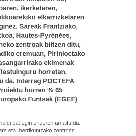
oaren, ikerketaren,
blikoarekiko elkarrizketaren
inez. Sareak Frantziako,
zkoa, Hautes-Pyrénées,
eko zentroak biltzen ditu,
ndiko eremuan, Pirinioetako
asangarrirako ekimenak
 Testuinguru horretan,
tu da, Interreg POCTEFA
roiektu horren % 65
uropako Funtsak (EGEF)
naldi bat egin ondoren amaitu da.
are eta -berrikuntzako zentroen