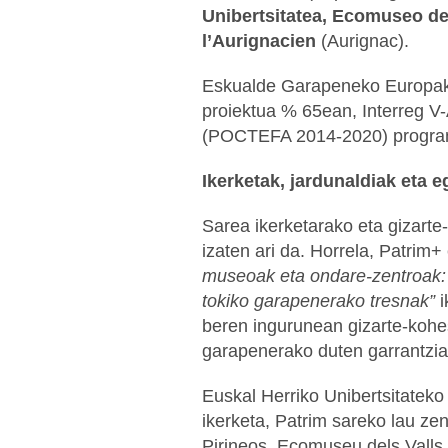
Unibertsitatea, Ecomuseo de
l’Aurignacien
(Aurignac).
Eskualde Garapeneko Europak
proiektua % 65ean, Interreg V
(POCTEFA 2014-2020) progra
Ikerketak, jardunaldiak eta e
Sarea ikerketarako eta gizart
izaten ari da. Horrela, Patrim
museoak eta ondare-zentroak: 
tokiko garapenerako tresnak”
i
beren ingurunean gizarte-kohe
garapenerako duten garrantzi
Euskal Herriko Unibertsitateko
ikerketa, Patrim sareko lau ze
Pirineos, Ecomuseu dels Valls d