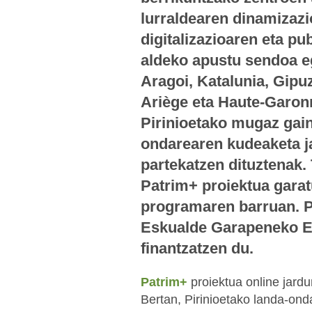
lurraldearen dinamizazi
digitalizazioaren eta pu
aldeko apustu sendoa eg
Aragoi, Katalunia, Gipu
Ariège eta Haute-Garonn
Pirinioetako mugaz gai
ondarearen kudeaketa j
partekatzen dituztenak.
Patrim+ proiektua gara
programaren barruan. P
Eskualde Garapeneko E
finantzatzen du.
Patrim+
proiektua online jardu
Bertan, Pirinioetako landa-ond