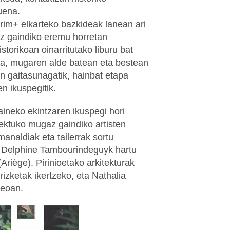
duena.
trim+ elkarteko bazkideak lanean ari
z gaindiko eremu horretan
torikoan oinarritutako liburu bat
 da, mugaren alde batean eta bestean
n gaitasunagatik, hainbat etapa
n ikuspegitik.
ineko ekintzaren ikuspegi hori
ektuko mugaz gaindiko artisten
analdiak eta tailerrak sortu
 & Delphine Tambourindeguyk hartu
Ariège), Pirinioetako arkitekturak
rizketak ikertzeko, eta Nathalia
seoan.