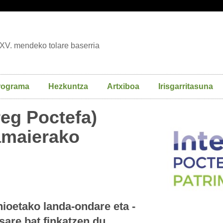
XV. mendeko tolare baserria
rograma
Hezkuntza
Artxiboa
Irisgarritasuna
reg Poctefa)
amaierako
nioetako landa-ondare eta -
sare bat finkatzen du,