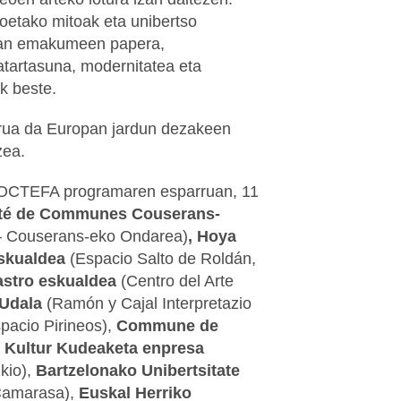
oetako mitoak eta unibertso
orian emakumeen papera,
datartasuna, modernitatea eta
k beste.
urua da Europan jardun dezakeen
zea.
-POCTEFA programaren esparruan, 11
é de Communes Couserans-
– Couserans-eko Ondarea)
, Hoya
skualdea
(Espacio Salto de Roldán,
stro eskualdea
(Centro del Arte
Udala
(Ramón y Cajal Interpretazio
pacio Pirineos),
Commune de
 Kultur Kudeaketa enpresa
zkio),
Bartzelonako Unibertsitate
Camarasa),
Euskal Herriko