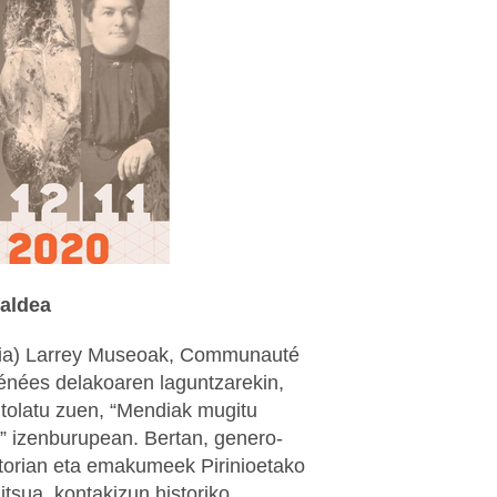
raldea
zia) Larrey Museoak, Communauté
ées delakoaren laguntzarekin,
ntolatu zuen, “Mendiak mugitu
k” izenburupean. Bertan, genero-
torian eta emakumeek Pirinioetako
tsua, kontakizun historiko