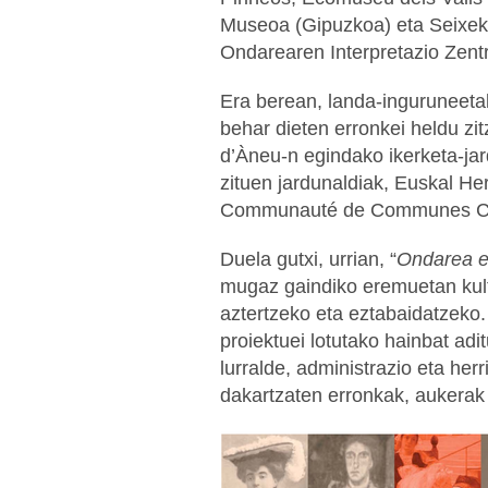
Museoa (Gipuzkoa) eta Seixek
Ondarearen Interpretazio Zentr
Era berean, landa-inguruneeta
behar dieten erronkei heldu zi
d’Àneu-n egindako ikerketa-jar
zituen jardunaldiak, Euskal Her
Duela gutxi, urrian, “
Ondarea e
mugaz gaindiko eremuetan kul
aztertzeko eta eztabaidatzeko
proiektuei lotutako hainbat ad
lurralde, administrazio eta her
dakartzaten erronkak, aukerak 