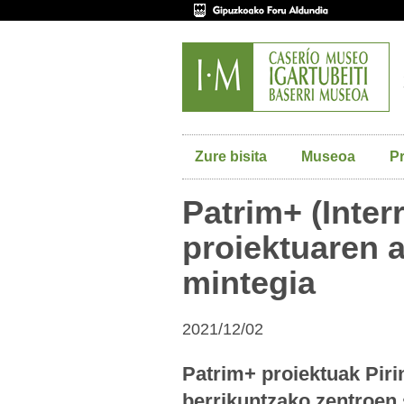
Zure bisita
Museoa
P
Patrim+ (Inter
proiektuaren 
mintegia
2021/12/02
Patrim+ proiektuak Piri
berrikuntzako zentroen 