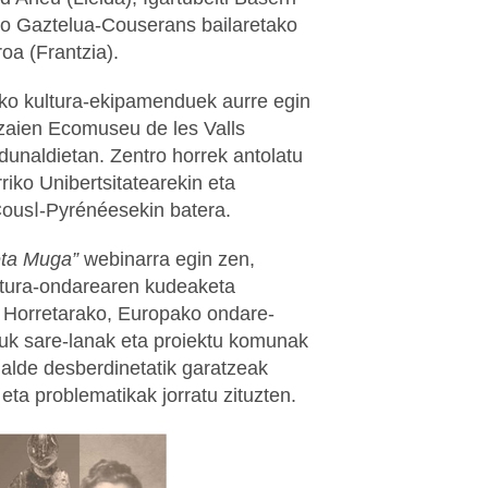
o Gaztelua-Couserans bailaretako
oa (Frantzia).
ko kultura-ekipamenduek aurre egin
tzaien Ecomuseu de les Valls
dunaldietan. Zentro horrek antolatu
riko Unibertsitatearekin eta
Communauté de Communes Cousا-Pyrénéesekin batera.
ta Muga”
webinarra egin zen,
tura-ondarearen kudeaketa
. Horretarako, Europako ondare-
ituk sare-lanak eta proiektu komunak
rialde desberdinetatik garatzeak
eta problematikak jorratu zituzten.