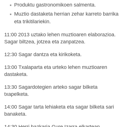
Produktu gastronomikoen salmenta.
Muztio dastaketa herrian zehar karreto barrika
eta trikitilariekin.
11:00 2013 uztako lehen muztioaren elaborazioa.
Sagar biltzea, jotzea eta zanpatzea.
12:30 Sagar dantza eta kirikoketa.
13:00 Txalaparta eta urteko lehen muztioaren
dastaketa.
13:30 Sagardotegien arteko sagar bilketa
txapelketa.
14:00 Sagar tarta lehiaketa eta sagar bilketa sari
banaketa.
14:30 Herri bazkaria Gure Izarra elkartean.