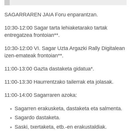
SAGARRAREN JAIA Foru enparantzan.
10:30-12:00 Sagar tarta lehiaketarako tartak
entregatzea frontoian**.
10:30-12:00 VI. Sagar Uzta Argazki Rally Digitalean
izen-emateak frontoian**.
11:00-13:00 Gazta dastaketa gidatua*.
11:00-13:30 Haurrentzako tailerrak eta jolasak.
11:00-14:00 Sagarraren azoka:
Sagarren erakusketa, dastaketa eta salmenta.
Sagardo dastaketa.
Saski, txertaketa, etb.-en erakustaldiak.