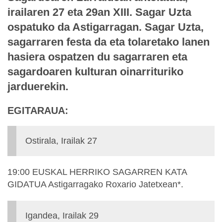
irailaren 27 eta 29an XIII. Sagar Uzta
ospatuko da Astigarragan. Sagar Uzta,
sagarraren festa da eta tolaretako lanen
hasiera ospatzen du sagarraren eta
sagardoaren kulturan oinarrituriko
jarduerekin.
EGITARAUA:
Ostirala, Irailak 27
19:00 EUSKAL HERRIKO SAGARREN KATA
GIDATUA Astigarragako Roxario Jatetxean*.
Igandea, Irailak 29