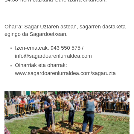
Oharra: Sagar Uztaren astean, sagarren dastaketa
egingo da Sagardoetxean.
Izen-emateak: 943 550 575 /
info@sagardoarenlurraldea.com
Oinarriak eta oharrak:
www.sagardoarenlurraldea.com/sagaruzta