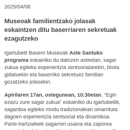
2025/04/08
Museoak familientzako jolasak
eskaintzen ditu baserriaren sekretuak
ezagutzeko
Igartubeiti Baserri Museoak
Aste Santuko
programa
eskainiko du datozen asteetan, sagar
zukua egiteko esperientzia sentsorialarekin, bisita
gidatuekin eta baserriko sekretuez familian
gozatzeko jolasekin.
Apirilaren 17an, ostegunean, 10:30etan
,
“Egin
ezazu zure sagar zukua”
eskainiko du Igartubeitik,
sagardoa egiteko modu tradizionalean oinarrituta
dagoen esperientzia sentsorial eta dinamikoa.
Parte-hartzaileek sagarren usaina eta zaporea