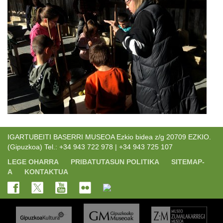
IGARTUBEITI BASERRI MUSEOA Ezkio bidea z/g 20709 EZKIO.
(Gipuzkoa) Tel.: +34 943 722 978 | +34 943 725 107
LEGE OHARRA
PRIBATUTASUN POLITIKA
SITEMAP-
A
KONTAKTUA