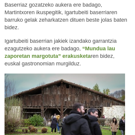
Baserriaz gozatzeko aukera ere badago,
Martintxoren ikuspegitik, Igartubeiti baserriaren
barruko gelak zeharkatzen dituen beste jolas baten
bidez.
Igartubeiti baserrian jakiek izandako garrantzia
ezagutzeko aukera ere badago,
“Mundua lau
zaporetan margotuta” erakusketa
ren bidez,
euskal gastronomian murgilduz.