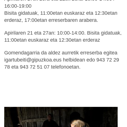
16:00-19:00
Bisita gidatuak, 11:00etan euskaraz eta 12:30etan
erderaz, 17:00etan erreserbaren arabera.
Apirilaren 21 eta 27an: 10:00-14:00. Bisita gidatuak,
11:00etan euskaraz eta 12:30etan erderaz
Gomendagarria da aldez aurretik erreserba egitea
igartubeiti@gipuzkoa.eus helbidean edo 943 72 29
78 eta 943 72 51 07 telefonoetan.