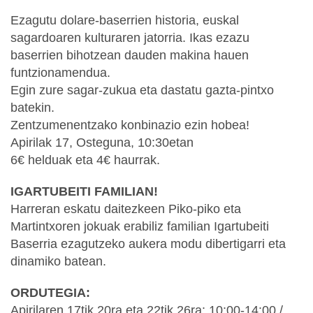
Ezagutu dolare-baserrien historia, euskal
sagardoaren kulturaren jatorria. Ikas ezazu
baserrien bihotzean dauden makina hauen
funtzionamendua.
Egin zure sagar-zukua eta dastatu gazta-pintxo
batekin.
Zentzumenentzako konbinazio ezin hobea!
Apirilak 17, Osteguna, 10:30etan
6€ helduak eta 4€ haurrak.
IGARTUBEITI FAMILIAN!
Harreran eskatu daitezkeen Piko-piko eta
Martintxoren jokuak erabiliz familian Igartubeiti
Baserria ezagutzeko aukera modu dibertigarri eta
dinamiko batean.
ORDUTEGIA:
Apirilaren 17tik 20ra eta 22tik 26ra: 10:00-14:00 /