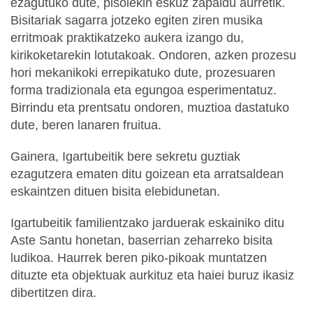
ezagutuko dute, pisoiekin eskuz zapaldu aurretik.
Bisitariak sagarra jotzeko egiten ziren musika
erritmoak praktikatzeko aukera izango du,
kirikoketarekin lotutakoak. Ondoren, azken prozesu
hori mekanikoki errepikatuko dute, prozesuaren
forma tradizionala eta egungoa esperimentatuz.
Birrindu eta prentsatu ondoren, muztioa dastatuko
dute, beren lanaren fruitua.
Gainera, Igartubeitik bere sekretu guztiak
ezagutzera ematen ditu goizean eta arratsaldean
eskaintzen dituen
bisita elebidunetan
.
Igartubeitik familientzako jarduerak eskainiko ditu
Aste Santu honetan, baserrian zeharreko bisita
ludikoa. Haurrek beren piko-pikoak muntatzen
dituzte eta objektuak aurkituz eta haiei buruz ikasiz
dibertitzen dira.