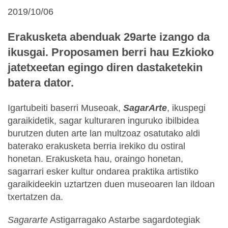
2019/10/06
Erakusketa abenduak 29arte izango da
ikusgai. Proposamen berri hau Ezkioko
jatetxeetan egingo diren dastaketekin
batera dator.
Igartubeiti baserri Museoak,
SagarArte
, ikuspegi
garaikidetik, sagar kulturaren inguruko ibilbidea
burutzen duten arte lan multzoaz osatutako aldi
baterako erakusketa berria irekiko du ostiral
honetan. Erakusketa hau, oraingo honetan,
sagarrari esker kultur ondarea praktika artistiko
garaikideekin uztartzen duen museoaren lan ildoan
txertatzen da.
Sagararte
Astigarragako Astarbe sagardotegiak