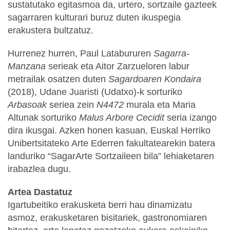
sustatutako egitasmoa da, urtero, sortzaile gazteek
sagarraren kulturari buruz duten ikuspegia
erakustera bultzatuz.
Hurrenez hurren, Paul Latabururen
Sagarra-
Manzana
serieak eta Aitor Zarzueloren labur
metrailak osatzen duten
Sagardoaren Kondaira
(2018), Udane Juaristi (Udatxo)-k sorturiko
Arbasoak
seriea zein
N4472
murala eta Maria
Altunak sorturiko
Malus Arbore Cecidit
seria izango
dira ikusgai. Azken honen kasuan, Euskal Herriko
Unibertsitateko Arte Ederren fakultatearekin batera
landuriko “SagarArte Sortzaileen bila” lehiaketaren
irabazlea dugu.
Artea Dastatuz
Igartubeitiko erakusketa berri hau dinamizatu
asmoz, erakusketaren bisitariek, gastronomiaren