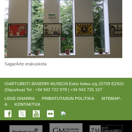
SagarArte erakusketa
IGARTUBEITI BASERRI MUSEOA Ezkio bidea z/g 20709 EZKIO.
(Gipuzkoa) Tel.: +34 943 722 978 | +34 943 725 107
LEGE OHARRA
PRIBATUTASUN POLITIKA
SITEMAP-
A
KONTAKTUA