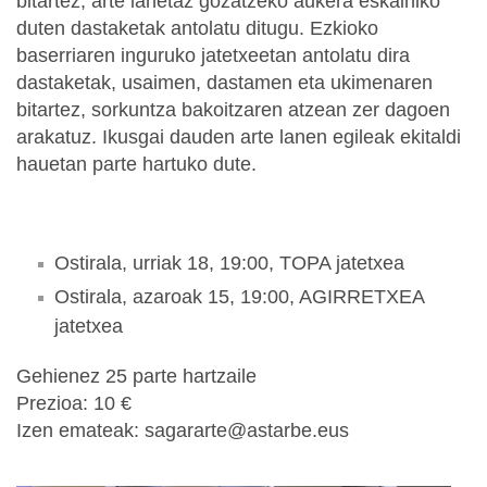
bitartez, arte lanetaz gozatzeko aukera eskainiko
duten dastaketak antolatu ditugu. Ezkioko
baserriaren inguruko jatetxeetan antolatu dira
dastaketak, usaimen, dastamen eta ukimenaren
bitartez, sorkuntza bakoitzaren atzean zer dagoen
arakatuz. Ikusgai dauden arte lanen egileak ekitaldi
hauetan parte hartuko dute.
Ostirala, urriak 18, 19:00, TOPA jatetxea
Ostirala, azaroak 15, 19:00, AGIRRETXEA
jatetxea
Gehienez 25 parte hartzaile
Prezioa: 10 €
Izen emateak: sagararte@astarbe.eus