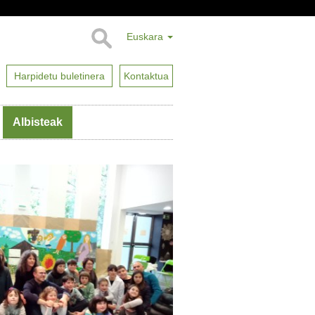
Euskara
Harpidetu buletinera
Kontaktua
Albisteak