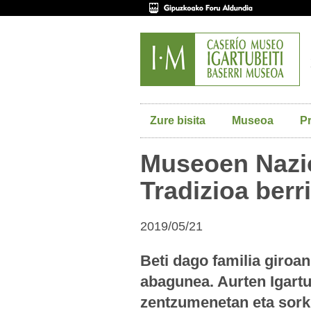
Zure bisita
Museoa
P
Museoen Nazi
Tradizioa berr
2019/05/21
Beti dago familia giro
abagunea. Aurten Igart
zentzumenetan eta sork