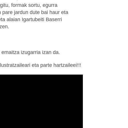
gitu, formak sortu, egurra
 pare jardun dute bai haur eta
ta alaian Igartubeiti Baserri
zen.
 emaitza izugarria izan da.
tratzaileari eta parte hartzaileei!!!