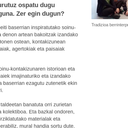
burutuz ospatu dugu
guna. Zer egin dugun?
Tradizioa berrinterp
eiti baserrian inspiratutako soinu-
a denon artean bakoitzak izandako
 Honen ostean, kontakizunean
iak, agertokiak eta paisaiak
oinu-kontakizunaren istorioan eta
aiek imajinaturiko eta izandako
ta baserrian ezagutu zutenetik ekin
i.
taldeetan banatuta orri zurietan
a kolektiboa. Eta bazkal ondoren,
irziklatutako materialak eta
erabiliz, mural handia sortu dute.