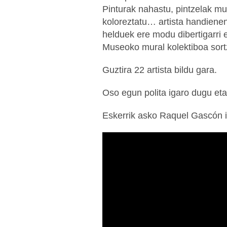
Pinturak nahastu, pintzelak mu
koloreztatu… artista handienen
helduek ere modu dibertigarri e
Museoko mural kolektiboa sort
Guztira 22 artista bildu gara.
Oso egun polita igaro dugu eta
Eskerrik asko Raquel Gascón ilus