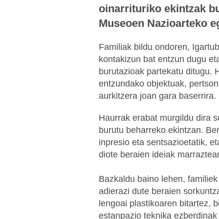
oinarrituriko ekintzak 
Museoen Nazioarteko e
Familiak bildu ondoren, Igartub
kontakizun bat entzun dugu et
burutazioak partekatu ditugu.
entzundako objektuak, pertsona
aurkitzera joan gara baserrira.
Haurrak erabat murgildu dira s
burutu beharreko ekintzan. Ber
inpresio eta sentsazioetatik, e
diote beraien ideiak marraztear
Bazkaldu baino lehen, familiek 
adierazi dute beraien sorkuntz
lengoai plastikoaren bitartez, b
estanpazio teknika ezberdinak 