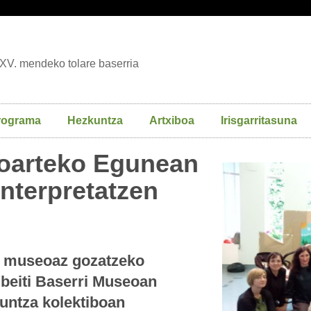
XV. mendeko tolare baserria
rograma
Hezkuntza
Artxiboa
Irisgarritasuna
oarteko Egunean
interpretatzen
an museoaz gozatzeko
ubeiti Baserri Museoan
untza kolektiboan