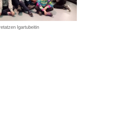
retatzen Igartubeitin