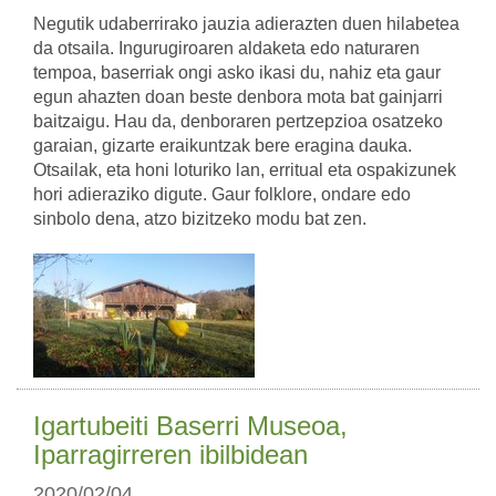
Negutik udaberrirako jauzia adierazten duen hilabetea
da otsaila. Ingurugiroaren aldaketa edo naturaren
tempoa, baserriak ongi asko ikasi du, nahiz eta gaur
egun ahazten doan beste denbora mota bat gainjarri
baitzaigu. Hau da, denboraren pertzepzioa osatzeko
garaian, gizarte eraikuntzak bere eragina dauka.
Otsailak, eta honi loturiko lan, erritual eta ospakizunek
hori adieraziko digute. Gaur folklore, ondare edo
sinbolo dena, atzo bizitzeko modu bat zen.
Igartubeiti Baserri Museoa,
Iparragirreren ibilbidean
2020/02/04