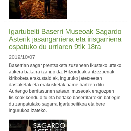
Igartubeiti Baserri Museoak Sagardo
Asterik jasangarriena eta irisgarriena
ospatuko du urriaren 9tik 18ra
2019/10/07
Baserrian sagar prentsaketa zuzenean ikusteko urteko
aukera bakarra izango da. Hitzorduak antzezpenak,
kirikoketa erakustaldiak, inguruko jatetxeetan
dastaketak eta erakusketak barne hartzen ditu.
Aurtengo berritasunen artean, museoak eragozpen
fisikoak kendu ditu eta bertako baserritarrekin bat egin
du zanpatutako sagarra Igartubeitikoa eta bere
ingurukoa izateko.