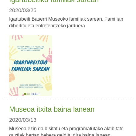
2020/03/25
Igartubeiti Baserri Museoko familiak sarean. Familian
dibertitu eta entretenitzeko jarduera
Museoa itxita baina lanean
2020/03/13
Museoa ezin da bisitatu eta programatutako aktibitate
guztiak bertan behera gelditu dira baina lanean