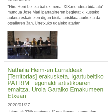
"Hiru Herri bizitza bat ekimena; XIX.mendera bidaiatu"
mundua Jose Mari Iparragirreren begietatik ikusteko
aukera eskaintzen digun bisita turistikoa aurkeztu da
otsailaren 3an, Urretxuko udaleko atarian.
Nathalia Heim-en Lurraldeak
[Territorias] erakusketa, Igartubeitiko
PATRIM+ egonaldi artistikoaren
emaitza, Urola Garaiko Emakumeen
Etxean
2020/01/27
Urtarrilak 27tik martxoak 31era ikusgai izango den