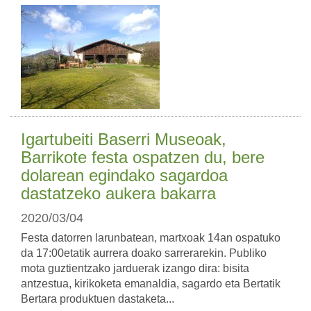
Igartubeiti Baserri Museoak,
Barrikote festa ospatzen du, bere
dolarean egindako sagardoa
dastatzeko aukera bakarra
2020/03/04
Festa datorren larunbatean, martxoak 14an ospatuko
da 17:00etatik aurrera doako sarrerarekin. Publiko
mota guztientzako jarduerak izango dira: bisita
antzestua, kirikoketa emanaldia, sagardo eta Bertatik
Bertara produktuen dastaketa...