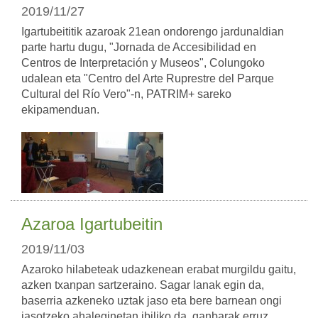
2019/11/27
Igartubeititik azaroak 21ean ondorengo jardunaldian
parte hartu dugu, "Jornada de Accesibilidad en
Centros de Interpretación y Museos", Colungoko
udalean eta "Centro del Arte Ruprestre del Parque
Cultural del Río Vero"-n, PATRIM+ sareko
ekipamenduan.
Azaroa Igartubeitin
2019/11/03
Azaroko hilabeteak udazkenean erabat murgildu gaitu,
azken txanpan sartzeraino. Sagar lanak egin da,
baserria azkeneko uztak jaso eta bere barnean ongi
jasotzeko ahaleginetan ibiliko da, ganbarak erruz