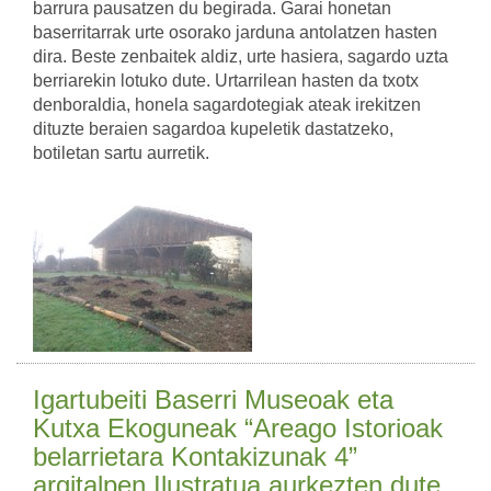
barrura pausatzen du begirada. Garai honetan
baserritarrak urte osorako jarduna antolatzen hasten
dira. Beste zenbaitek aldiz, urte hasiera, sagardo uzta
berriarekin lotuko dute. Urtarrilean hasten da txotx
denboraldia, honela sagardotegiak ateak irekitzen
dituzte beraien sagardoa kupeletik dastatzeko,
botiletan sartu aurretik.
Igartubeiti Baserri Museoak eta
Kutxa Ekoguneak “Areago Istorioak
belarrietara Kontakizunak 4”
argitalpen Ilustratua aurkezten dute