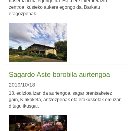
baserria itxita egongo da. Hala ere interpretazio
zentroa ikusteko aukera egongo da. Barkatu
eragozpenak.
Sagardo Aste borobila aurtengoa
2019/10/18
18. edizioa izan da aurtengoa, sagar prentsaketez
gain, Kirikoketa, antzezpenak eta erakusketak ere izan
ditugu ikusgai.