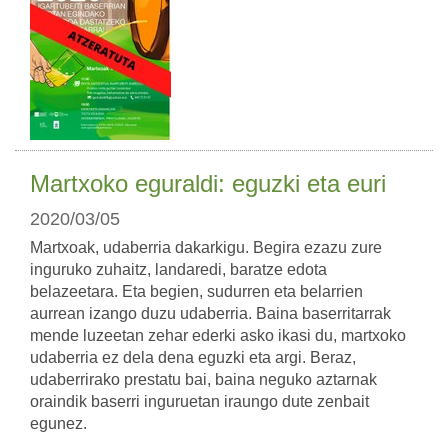
Martxoko eguraldi: eguzki eta euri
2020/03/05
Martxoak, udaberria dakarkigu. Begira ezazu zure
inguruko zuhaitz, landaredi, baratze edota
belazeetara. Eta begien, sudurren eta belarrien
aurrean izango duzu udaberria. Baina baserritarrak
mende luzeetan zehar ederki asko ikasi du, martxoko
udaberria ez dela dena eguzki eta argi. Beraz,
udaberrirako prestatu bai, baina neguko aztarnak
oraindik baserri inguruetan iraungo dute zenbait
egunez.