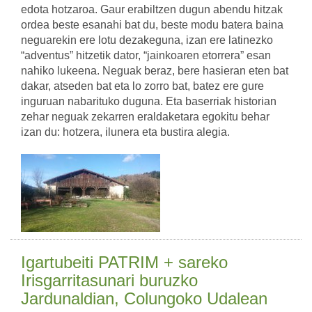
edota hotzaroa. Gaur erabiltzen dugun abendu hitzak
ordea beste esanahi bat du, beste modu batera baina
neguarekin ere lotu dezakeguna, izan ere latinezko
“adventus” hitzetik dator, “jainkoaren etorrera” esan
nahiko lukeena. Neguak beraz, bere hasieran eten bat
dakar, atseden bat eta lo zorro bat, batez ere gure
inguruan nabarituko duguna. Eta baserriak historian
zehar neguak zekarren eraldaketara egokitu behar
izan du: hotzera, ilunera eta bustira alegia.
Igartubeiti PATRIM + sareko
Irisgarritasunari buruzko
Jardunaldian, Colungoko Udalean