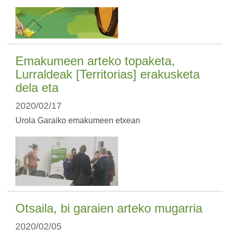
Emakumeen arteko topaketa,
Lurraldeak [Territorias] erakusketa
dela eta
2020/02/17
Urola Garaiko emakumeen etxean
Otsaila, bi garaien arteko mugarria
2020/02/05