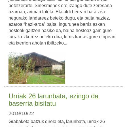
betetzerarte. Sinesmenek ere izango dute zeresana
azaroan, arimari lotuta. Eta aldi berean baratzea
negurako landareez beteko dugu, eta baita haziez,
azaroa “hazi-aroa” baita. Ingurunea berriz azken
hostoak galtzen hasiko da, baina hostoaz gain gure
lurrak ezkurrez beteko dira, kirris-karras gure oinpean
eta txerrien ahotan ibiltzeko...
Urriak 26 larunbata, ezingo da
baserria bisitatu
2019/10/22
Grabaketa batzuk direla eta, larunbata, urriak 26