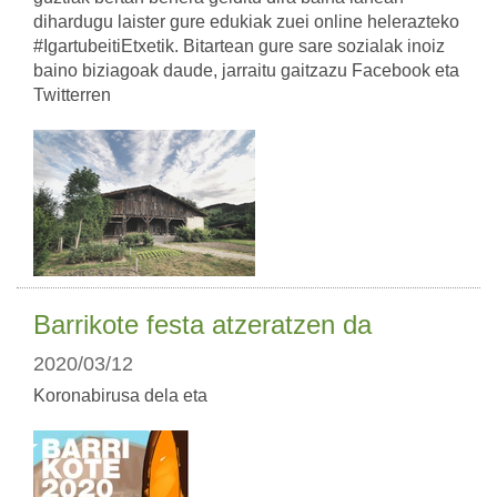
dihardugu laister gure edukiak zuei online helerazteko
#IgartubeitiEtxetik. Bitartean gure sare sozialak inoiz
baino biziagoak daude, jarraitu gaitzazu Facebook eta
Twitterren
Barrikote festa atzeratzen da
2020/03/12
Koronabirusa dela eta