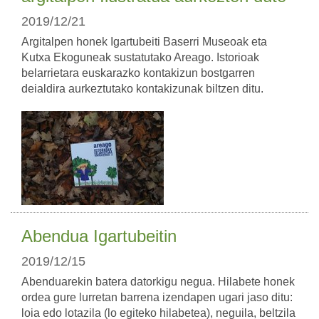
2019/12/21
Argitalpen honek Igartubeiti Baserri Museoak eta
Kutxa Ekoguneak sustatutako Areago. Istorioak
belarrietara euskarazko kontakizun bostgarren
deialdira aurkeztutako kontakizunak biltzen ditu.
Abendua Igartubeitin
2019/12/15
Abenduarekin batera datorkigu negua. Hilabete honek
ordea gure lurretan barrena izendapen ugari jaso ditu:
loia edo lotazila (lo egiteko hilabetea), neguila, beltzila