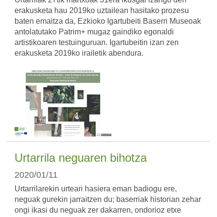
erakusketa hau 2019ko uztailean hasitako prozesu
baten emaitza da, Ezkioko Igartubeiti Baserri Museoak
antolatutako Patrim+ mugaz gaindiko egonaldi
artistikoaren testuinguruan. Igartubeitin izan zen
erakusketa 2019ko irailetik abendura.
Urtarrila neguaren bihotza
2020/01/11
Urtarrilarekin urteari hasiera eman badiogu ere,
neguak gurekin jarraitzen du; baserriak historian zehar
ongi ikasi du neguak zer dakarren, ondorioz etxe