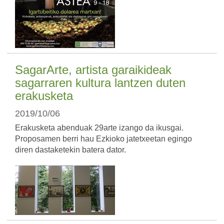
SagarArte, artista garaikideak
sagarraren kultura lantzen duten
erakusketa
2019/10/06
Erakusketa abenduak 29arte izango da ikusgai.
Proposamen berri hau Ezkioko jatetxeetan egingo
diren dastaketekin batera dator.