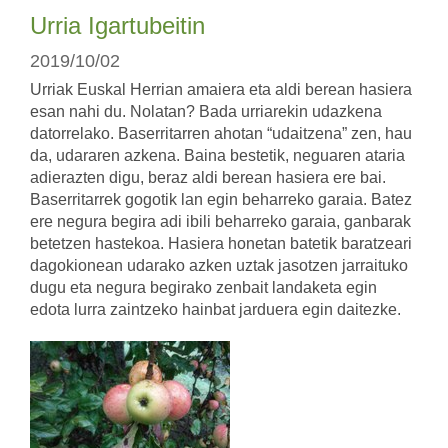
Urria Igartubeitin
2019/10/02
Urriak Euskal Herrian amaiera eta aldi berean hasiera
esan nahi du. Nolatan? Bada urriarekin udazkena
datorrelako. Baserritarren ahotan “udaitzena” zen, hau
da, udararen azkena. Baina bestetik, neguaren ataria
adierazten digu, beraz aldi berean hasiera ere bai.
Baserritarrek gogotik lan egin beharreko garaia. Batez
ere negura begira adi ibili beharreko garaia, ganbarak
betetzen hastekoa. Hasiera honetan batetik baratzeari
dagokionean udarako azken uztak jasotzen jarraituko
dugu eta negura begirako zenbait landaketa egin
edota lurra zaintzeko hainbat jarduera egin daitezke.