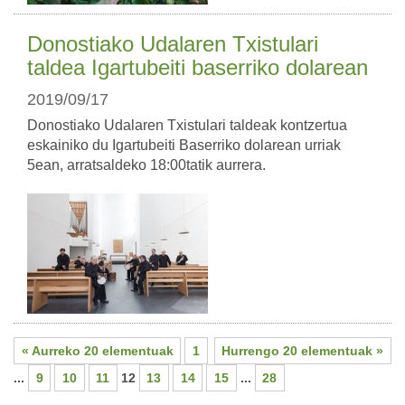
Donostiako Udalaren Txistulari
taldea Igartubeiti baserriko dolarean
2019/09/17
Donostiako Udalaren Txistulari taldeak kontzertua
eskainiko du Igartubeiti Baserriko dolarean urriak
5ean, arratsaldeko 18:00tatik aurrera.
« Aurreko 20 elementuak
1
Hurrengo 20 elementuak »
...
9
10
11
12
13
14
15
...
28