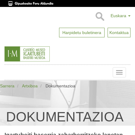
Euskara
Harpidetu buletinera
Kontaktua
Toggle
naviga
Sarrera
Artxiboa
Dokumentazioa
DOKUMENTAZIOA
Igartubeiti baserria zaharberritzeko lanetan