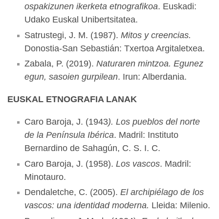
ospakizunen ikerketa etnografikoa
. Euskadi:
Udako Euskal Unibertsitatea.
Satrustegi, J. M. (1987).
Mitos y creencias.
Donostia-San Sebastián: Txertoa Argitaletxea.
Zabala, P. (2019).
Naturaren mintzoa. Egunez
egun, sasoien gurpilean
. Irun: Alberdania.
EUSKAL ETNOGRAFIA LANAK
Caro Baroja, J. (1943
). Los pueblos del norte
de la Península Ibérica
. Madril: Instituto
Bernardino de Sahagún, C. S. I. C.
Caro Baroja, J. (1958).
Los vascos
. Madril:
Minotauro.
Dendaletche, C. (2005).
El archipiélago de los
vascos: una identidad moderna.
Lleida: Milenio.