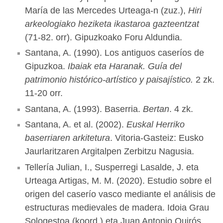
María de las Mercedes Urteaga-n (zuz.),
Hiri
arkeologiako heziketa ikastaroa gazteentzat
(71-82. orr). Gipuzkoako Foru Aldundia.
Santana, A. (1990). Los antiguos caseríos de
Gipuzkoa.
Ibaiak eta Haranak. Guía del
patrimonio histórico-artístico y paisajístico.
2 zk.
11-20 orr.
Santana, A. (1993). Baserria.
Bertan
. 4 zk.
Santana, A. et al. (2002).
Euskal Herriko
baserriaren arkitetura
. Vitoria-Gasteiz: Eusko
Jaurlaritzaren Argitalpen Zerbitzu Nagusia.
Tellería Julian, I., Susperregi Lasalde, J. eta
Urteaga Artigas, M. M. (2020). Estudio sobre el
origen del caserío vasco mediante el análisis de
estructuras medievales de madera. Idoia Grau
Sologestoa (koord.) eta Juan Antonio Quirós