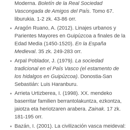
Moderna.
Boletín de la Real Sociedad
Vascongada de Amigos del País
. Tomo 67.
liburukia. 1-2 zk. 43-86 orr.
Aragón Ruano, A. (2012). Linajes urbanos y
Parientes Mayores en Guipúzcoa a finales de la
Edad Media (1450-1520).
En la España
Medieval
. 35 zk. 249-283 orr.
Arpal Poblador, J. (1979
). La sociedad
tradicional en el País Vasco (el estamento de
los hidalgos en Guipúzcoa)
. Donostia-San
Sebastián: Luis Haranburu.
Arrieta Urtizberea, I. (1998). XX. mendeko
baserritar familien berrantolakuntza, ezkontza,
jaiotza eta heriotzaren arabera.
Zainak
. 17 zk.
181-195 orr.
Bazán, I. (2001). La civilización vasca meideval: