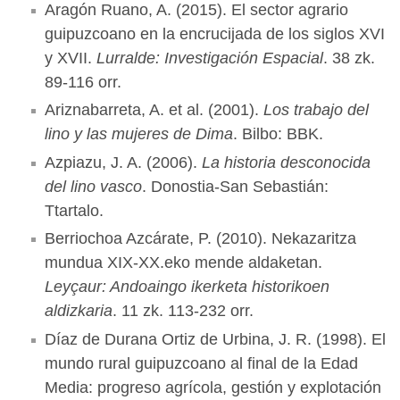
Aragón Ruano, A. (2015). El sector agrario
guipuzcoano en la encrucijada de los siglos XVI
y XVII.
Lurralde: Investigación Espacial
. 38 zk.
89-116 orr.
Ariznabarreta, A. et al. (2001).
Los trabajo del
lino y las mujeres de Dima
. Bilbo: BBK.
Azpiazu, J. A. (2006).
La historia desconocida
del lino vasco
. Donostia-San Sebastián:
Ttartalo.
Berriochoa Azcárate, P. (2010). Nekazaritza
mundua XIX-XX.eko mende aldaketan.
Leyçaur: Andoaingo ikerketa historikoen
aldizkaria
. 11 zk. 113-232 orr.
Díaz de Durana Ortiz de Urbina, J. R. (1998). El
mundo rural guipuzcoano al final de la Edad
Media: progreso agrícola, gestión y explotación