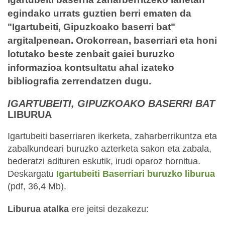
egindako urrats guztien berri ematen da
"Igartubeiti, Gipuzkoako baserri bat"
argitalpenean. Orokorrean, baserriari eta honi
lotutako beste zenbait gaiei buruzko
informazioa kontsultatu ahal izateko
bibliografia zerrendatzen dugu.
IGARTUBEITI, GIPUZKOAKO BASERRI BAT
LIBURUA
Igartubeiti baserriaren ikerketa, zaharberrikuntza eta
zabalkundeari buruzko azterketa sakon eta zabala,
bederatzi adituren eskutik, irudi oparoz hornitua.
Deskargatu
Igartubeiti Baserriari buruzko liburua
(pdf, 36,4 Mb).
Liburua atalka
ere jeitsi dezakezu: