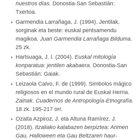
nuestros días.
Donostia-San Sebastián:
Txertoa.
Garmendia Larrañaga, J. (1994). Jentilak,
sorginak eta beste: euskal pentsamendu
magikoa.
Juan Garmendia Larrañaga Bilduma
.
25 zk.
Hartsuaga, J. I. (2004).
Euskal mitología
konparatua: jentilen akabaera
. Donostia-San
Sebastián: Gaiak.
Leizaola Calvo, F. de (1999). Simbolos mágico
religiosos en el mundo rural de Euskal Herria.
Zainak. Cuadernos de Antropología-Etnografía
.
18 zk. 195-217 orr.
Ozaita Azpiroz, J. eta Altuna Ramírez, J.
(2018).
Itzaliako kalabazen berpiztea: Arimen
Gau, Halloween eta Gau Beltzaren haur-