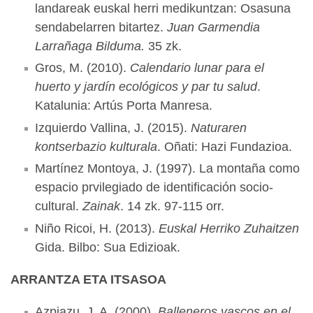
landareak euskal herri medikuntzan: Osasuna
sendabelarren bitartez.
Juan Garmendia
Larrañaga Bilduma.
35 zk.
Gros, M. (2010).
Calendario lunar para el
huerto y jardín ecológicos y par tu salud
.
Katalunia: Artús Porta Manresa.
Izquierdo Vallina, J. (2015).
Naturaren
kontserbazio kulturala
. Oñati: Hazi Fundazioa.
Martínez Montoya, J. (1997). La montaña como
espacio prvilegiado de identificación socio-
cultural.
Zainak
. 14 zk. 97-115 orr.
Niño Ricoi, H. (2013).
Euskal Herriko Zuhaitzen
Gida. Bilbo: Sua Edizioak.
ARRANTZA ETA ITSASOA
Azpiazu, J. A. (2000).
Balleneros vascos en el