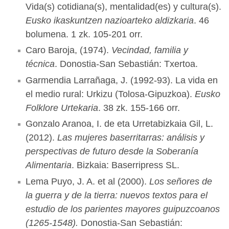
Vida(s) cotidiana(s), mentalidad(es) y cultura(s).
Eusko ikaskuntzen nazioarteko aldizkaria
. 46
bolumena. 1 zk. 105-201 orr.
Caro Baroja, (1974).
Vecindad, familia y
técnica
. Donostia-San Sebastián: Txertoa.
Garmendia Larrañaga, J. (1992-93). La vida en
el medio rural: Urkizu (Tolosa-Gipuzkoa).
Eusko
Folklore Urtekaria
. 38 zk. 155-166 orr.
Gonzalo Aranoa, I. de eta Urretabizkaia Gil, L.
(2012).
Las mujeres baserritarras: análisis y
perspectivas de futuro desde la Soberanía
Alimentaria
. Bizkaia: Baserripress SL.
Lema Puyo, J. A. et al (2000).
Los señores de
la guerra y de la tierra: nuevos textos para el
estudio de los parientes mayores guipuzcoanos
(1265-1548).
Donostia-San Sebastián: