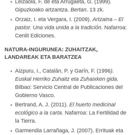
Leizaola, F. de eta Arrugaeta, G. (1999).
Gipuzkoako artzantza.
Bertan
. 13 zk.
Orzaiz, I. eta Vergara, I. (2009).
Artzaina – El
pastor. Una vida unida a la tradición.
Nafarroa:
Cenlit Ediciones.
NATURA-INGURUNEA: ZUHAITZAK,
LANDAREAK ETA BARATZEA
Aizpuru, I., Catalán, P. y Garín, F. (1996
).
Euskal Herriko Zuhaitz eta Zuhaixken gida.
Bilbao: Servicio Central de Publicaciones del
Gobierno Vasco.
Bertrand, A. J. (2011).
El huerto medicinal
ecológico a la carta
. Nafarroa: La Fertilidad de
la Tierra.
Garmendia Larrañaga, J. (2007). Errituak eta