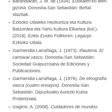
Barandiaran, J. M. de (1934).
Euskaleri’ko leen-
gizona
. Donostia-San Sebastián: Beñat
Idaztiak.
Ezkioko Udaleko Hezkuntza eta Kultura
Batzordea eta Yartu Kultura Elkartea (kol.).
(2018).
Ezkio Eusko Folkloren
. Legazpi:
Ezkioko Udala.
Garmendia Larrañaga, J. (1973).
Iñauteria. El
carnaval vasco.
Donostia-San Sebastián:
Sociedad Guipuzcoana de Ediciones y
Publicaciones.
Garmendia Larrañaga, J. (1976).
De etnografía
vasca (cuatro ensayos).
Donostia-San
Sebastián: Gipuzkoako Aurezki Kutxa
Probintziala.
Izagirre, A. (2008).
Cuidadores de mundos
.