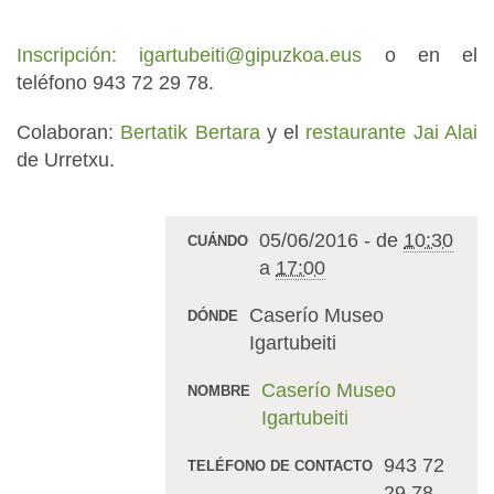
Inscripción:
igartubeiti@gipuzkoa.eus
o en el
teléfono 943 72 29 78.
Colaboran:
Bertatik Bertara
y el
restaurante Jai Alai
de Urretxu.
05/06/2016
-
de
10:30
CUÁNDO
a
17:00
Caserío Museo
DÓNDE
Igartubeiti
Caserío Museo
NOMBRE
Igartubeiti
943 72
TELÉFONO DE CONTACTO
29 78