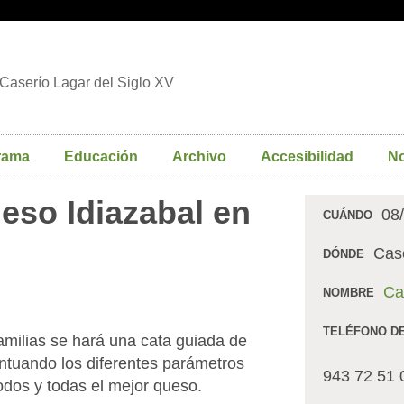
Caserío Lagar del Siglo XV
rama
Educación
Archivo
Accesibilidad
No
eso Idiazabal en
08
CUÁNDO
Case
DÓNDE
Ca
NOMBRE
TELÉFONO D
familias se hará una cata guiada de
untuando los diferentes parámetros
943 72 51 
odos y todas el mejor queso.