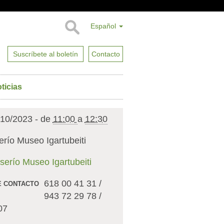
Español
Suscríbete al boletín
Contacto
ticias
/10/2023
-
de
11:00
a
12:30
río Museo Igartubeiti
serío Museo Igartubeiti
618 00 41 31 /
E CONTACTO
943 72 29 78 /
07