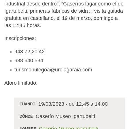
industrial desde dentro", "Caseríos lagar como el de
Igartubeiti: primeras fábricas de sidra", visita guiada
gratuita en castellano, el 19 de marzo, domingo a
las 12:45 horas.
Inscripciones:
943 72 20 42
688 640 534
turismobulegoa@urolagaraia.com
Aforo limitado.
19/03/2023
-
de
12:45
a
14:00
CUÁNDO
Caserío Museo Igartubeiti
DÓNDE
Caserío Museo Igartubeiti
NOMBRE