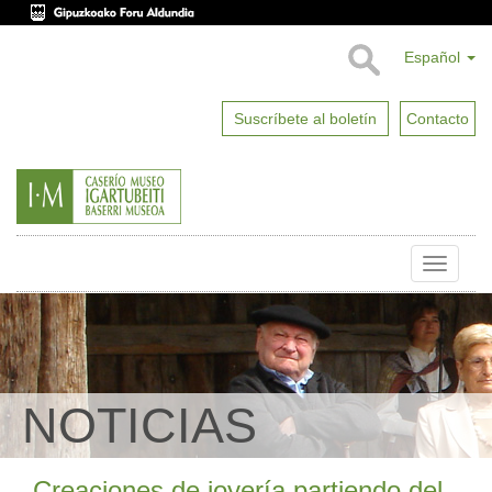
Español
Suscríbete al boletín
Contacto
Toggle
naviga
NOTICIAS
Creaciones de joyería partiendo del