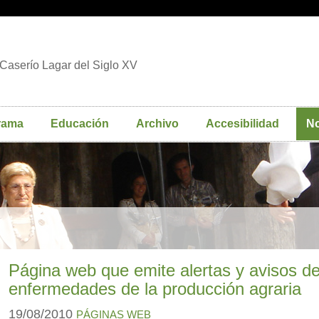
Caserío Lagar del Siglo XV
rama
Educación
Archivo
Accesibilidad
No
Página web que emite alertas y avisos d
enfermedades de la producción agraria
19/08/2010
PÁGINAS WEB