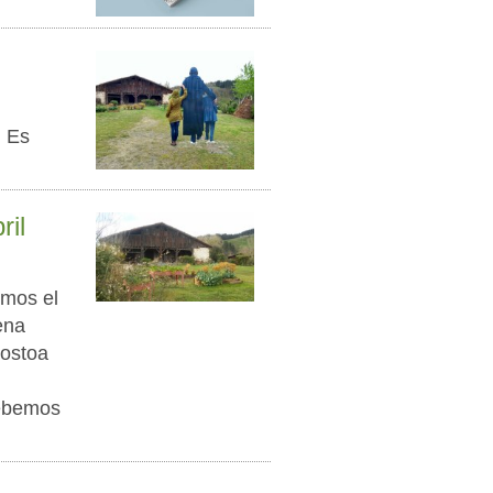
! Es
ril
emos el
ena
hostoa
debemos