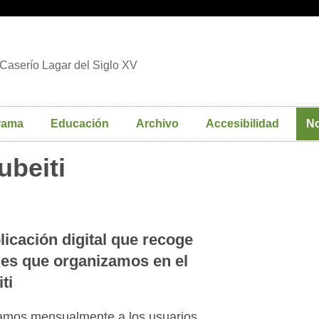
Caserío Lagar del Siglo XV
rama
Educación
Archivo
Accesibilidad
No
ubeiti
icación digital que recoge
les que organizamos en el
ti
viamos mensualmente a los usuarios