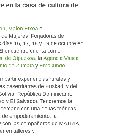
re en la casa de cultura de
en
,
Malen Etxea
e
o de Mujeres Forjadoras de
s días 16, 17, 18 y 19 de octubre en
El encuentro cuenta con el
al de Gipuzkoa
, la
Agencia Vasca
ento
de Zumaia
y
Emakunde
.
partir experiencias rurales y
 baserritarras de Euskadi y del
Bolivia, República Dominicana,
so y El Salvador. Tendremos la
 cercano con una de las teóricas
s de empoderamiento, la
 con las compañeras de MATRIA,
r en talleres y