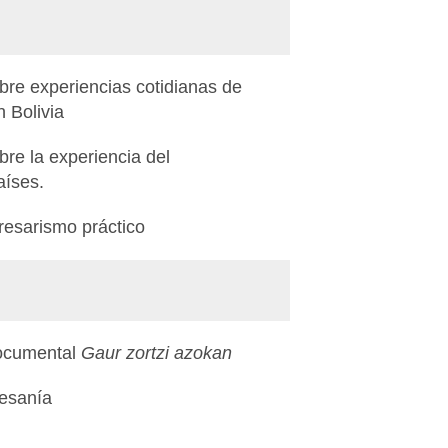
re experiencias cotidianas de
 Bolivia
re la experiencia del
aíses.
resarismo práctico
documental
Gaur zortzi azokan
tesanía