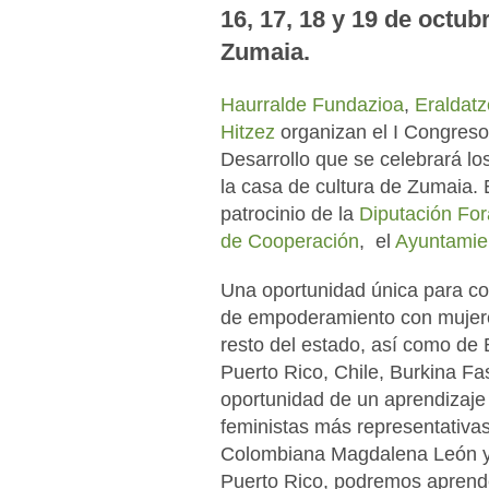
16, 17, 18 y 19 de octub
Zumaia.
Haurralde Fundazioa
,
Eraldatz
Hitzez
organizan el I Congres
Desarrollo que se celebrará lo
la casa de cultura de Zumaia. 
patrocinio de la
Diputación
For
de Cooperación
, el
Ayuntami
Una oportunidad única para com
de empoderamiento con mujeres
resto del estado, así como de 
Puerto Rico, Chile, Burkina Fa
oportunidad de un aprendizaje
feministas más representativa
Colombiana Magdalena León y
Puerto Rico, podremos aprende