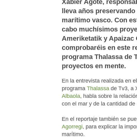
Xabier Agote, responsab
lleva años preservando 
marítimo vasco. Con est
cabo muchísimos proyec
Ameriketatik y Apaizac 
comprobaréis en este re
programa Thalassa de 
proyectos en mente.
En la entrevista realizada en el
programa
Thalassa
de Tv3, a 
Albaola
, habla sobre la relació
con el mar y de la cantidad d
En el reportaje también se pu
Agorregi
, para explicar la impo
marítimo.