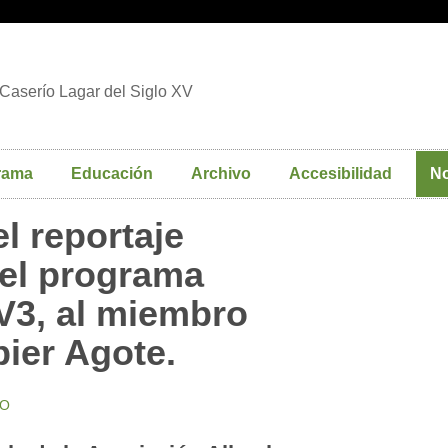
Caserío Lagar del Siglo XV
rama
Educación
Archivo
Accesibilidad
No
el reportaje
 el programa
V3, al miembro
bier Agote.
MO