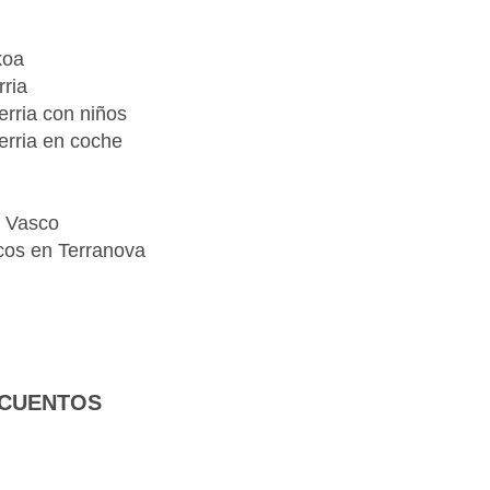
koa
rria
erria con niños
erria en coche
is Vasco
scos en Terranova
 CUENTOS