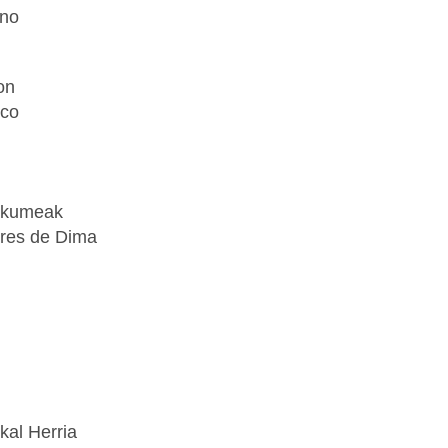
ano
on
sco
akumeak
jeres de Dima
kal Herria