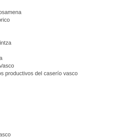
posamena
rico
intza
a
 Vasco
os productivos del caserío vasco
vasco