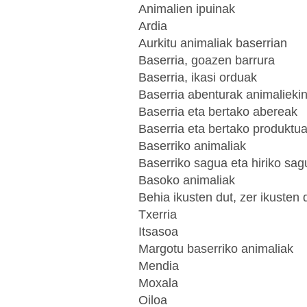
Animalien ipuinak
Ardia
Aurkitu animaliak baserrian
Baserria, goazen barrura
Baserria, ikasi orduak
Baserria abenturak animalieki
Baserria eta bertako abereak
Baserria eta bertako produktu
Baserriko animaliak
Baserriko sagua eta hiriko sag
Basoko animaliak
Behia ikusten dut, zer ikusten
Txerria
Itsasoa
Margotu baserriko animaliak
Mendia
Moxala
Oiloa