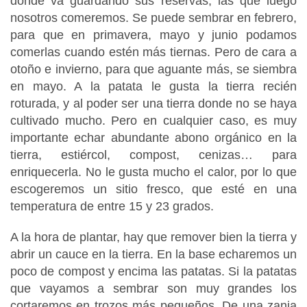
donde va guardando sus reservas, las que luego
nosotros comeremos. Se puede sembrar en febrero,
para que en primavera, mayo y junio podamos
comerlas cuando estén más tiernas. Pero de cara a
otoño e invierno, para que aguante más, se siembra
en mayo. A la patata le gusta la tierra recién
roturada, y al poder ser una tierra donde no se haya
cultivado mucho. Pero en cualquier caso, es muy
importante echar abundante abono orgánico en la
tierra, estiércol, compost, cenizas… para
enriquecerla. No le gusta mucho el calor, por lo que
escogeremos un sitio fresco, que esté en una
temperatura de entre 15 y 23 grados.
A la hora de plantar, hay que remover bien la tierra y
abrir un cauce en la tierra. En la base echaremos un
poco de compost y encima las patatas. Si la patatas
que vayamos a sembrar son muy grandes los
cortaremos en trozos más pequeños. De una zanja