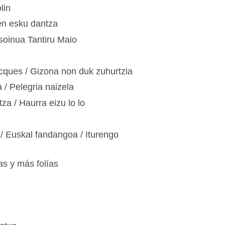
lin
xen esku dantza
soinua Tantiru Maio
ques / Gizona non duk zuhurtzia
 / Pelegria naizela
za / Haurra eizu lo lo
 Euskal fandangoa / Iturengo
as y más folías