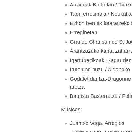
Arranoak Bortietan / Txako
Txori erresinola / Neskat
Ezkon berriak lotaratzeko 
Erreginetan
Grande Chanson de St Jac
Arantzazuko kanta zaharra
Igartubeitikoak: Sagar dant
Iruten ari nuzu / Aldapeko
Godalet dantza-Dragonne /
arotza
Bautista Basterretxe / Folí
Músicos:
Juantxo Vega, Arreglos