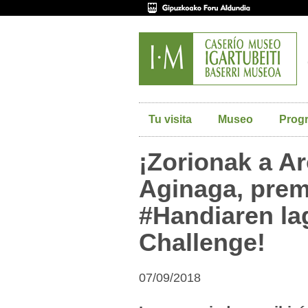
Tu visita
Museo
Prog
¡Zorionak a Ar
Aginaga, prem
#Handiaren l
Challenge!
07/09/2018