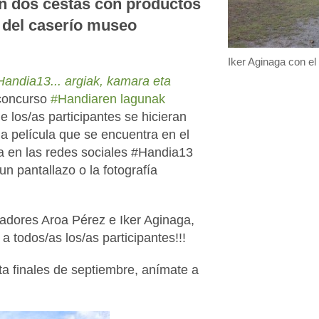
án dos cestas con productos
a del caserío museo
Iker Aginaga con el
Handia13... argiak, kamara eta
concurso
#Handiaren lagunak
e los/as participantes se hicieran
 la película que se encuentra en el
rla en las redes sociales #Handia13
un pantallazo o la fotografía
nadores Aroa Pérez e Iker Aginaga,
 a todos/as los/as participantes!!!
ta finales de septiembre, anímate a