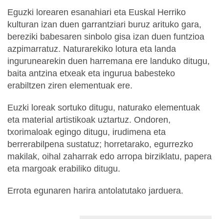
Eguzki lorearen esanahiari eta Euskal Herriko
kulturan izan duen garrantziari buruz arituko gara,
bereziki babesaren sinbolo gisa izan duen funtzioa
azpimarratuz. Naturarekiko lotura eta landa
ingurunearekin duen harremana ere landuko ditugu,
baita antzina etxeak eta ingurua babesteko
erabiltzen ziren elementuak ere.
Euzki loreak sortuko ditugu, naturako elementuak
eta material artistikoak uztartuz. Ondoren,
txorimaloak egingo ditugu, irudimena eta
berrerabilpena sustatuz; horretarako, egurrezko
makilak, oihal zaharrak edo arropa birziklatu, papera
eta margoak erabiliko ditugu.
Errota egunaren harira antolatutako jarduera.