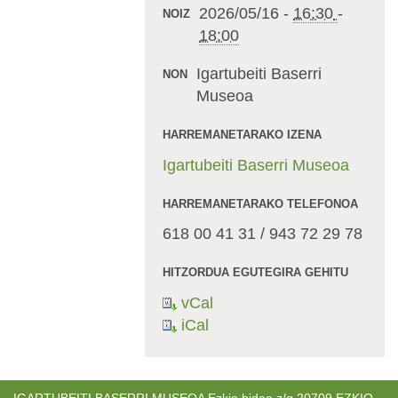
2026/05/16
-
16:30
-
NOIZ
18:00
Igartubeiti Baserri
NON
Museoa
HARREMANETARAKO IZENA
Igartubeiti Baserri Museoa
HARREMANETARAKO TELEFONOA
618 00 41 31 / 943 72 29 78
HITZORDUA EGUTEGIRA GEHITU
vCal
iCal
IGARTUBEITI BASERRI MUSEOA Ezkio bidea z/g 20709 EZKIO.