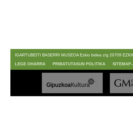
IGARTUBEITI BASERRI MUSEOA Ezkio bidea z/g 20709 EZKIO. 
LEGE OHARRA
PRIBATUTASUN POLITIKA
SITEMAP-