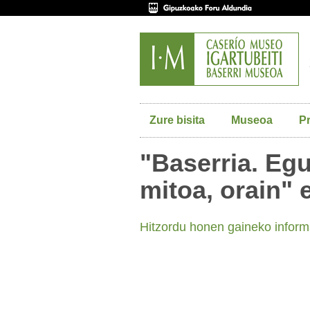
Zure bisita
Museoa
P
"Baserria. Egu
mitoa, orain" 
Hitzordu honen gaineko infor