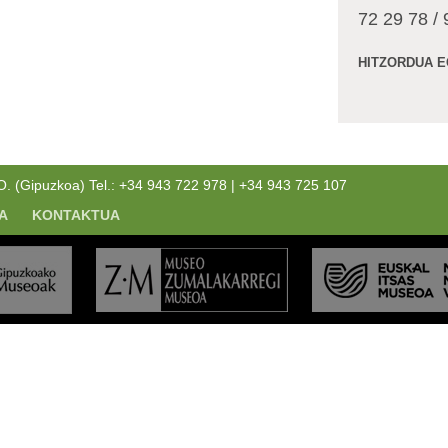
72 29 78 /
HITZORDUA E
(Gipuzkoa) Tel.: +34 943 722 978 | +34 943 725 107
A
KONTAKTUA