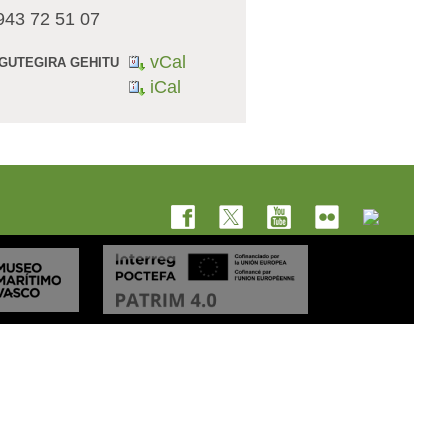
 943 72 51 07
vCal
GUTEGIRA GEHITU
iCal