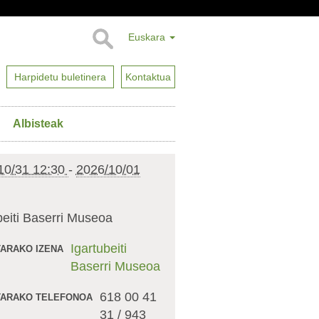
Euskara
Harpidetu buletinera
Kontaktua
Albisteak
10/31 12:30
-
2026/10/01
beiti Baserri Museoa
Igartubeiti
ARAKO IZENA
Baserri Museoa
618 00 41
ARAKO TELEFONOA
31 / 943