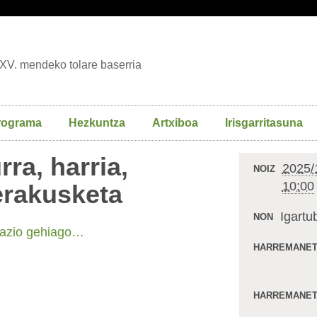
XV. mendeko tolare baserria
rograma
Hezkuntza
Artxiboa
Irisgarritasuna
rra, harria,
2025/
NOIZ
10:00
erakusketa
Igartu
NON
mazio gehiago…
HARREMANET
HARREMANET