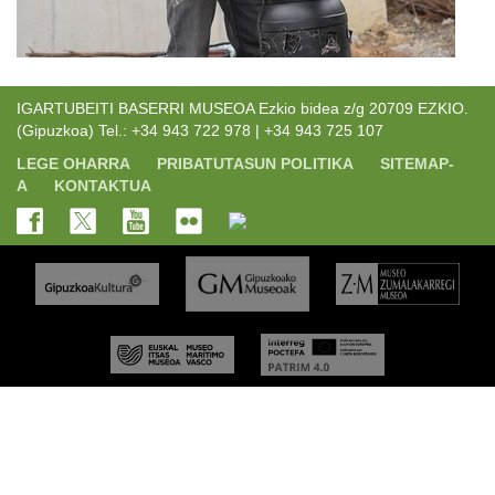
IGARTUBEITI BASERRI MUSEOA Ezkio bidea z/g 20709 EZKIO.
(Gipuzkoa) Tel.: +34 943 722 978 | +34 943 725 107
LEGE OHARRA
PRIBATUTASUN POLITIKA
SITEMAP-
A
KONTAKTUA