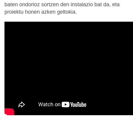
baten ondorioz sortzen den instalazio bat da, eta
proiektu honen azken geltokia.