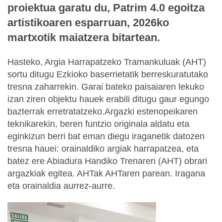
proiektua garatu du, Patrim 4.0 egoitza
artistikoaren esparruan, 2026ko
martxotik maiatzera bitartean.
Hasteko, Argia Harrapatzeko Tramankuluak (AHT)
sortu ditugu Ezkioko baserrietatik berreskuratutako
tresna zaharrekin. Garai bateko paisaiaren lekuko
izan ziren objektu hauek erabili ditugu gaur egungo
bazterrak erretratatzeko.Argazki estenopeikaren
teknikarekin, beren funtzio originala aldatu eta
eginkizun berri bat eman diegu iraganetik datozen
tresna hauei: orainaldiko argiak harrapatzea, eta
batez ere Abiadura Handiko Trenaren (AHT) obrari
argazkiak egitea. AHTak AHTaren parean. Iragana
eta orainaldia aurrez-aurre.