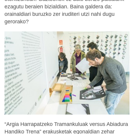
ezagutu beraien bizialdian. Baina galdera da:
orainaldiari buruzko zer iruditeri utzi nahi dugu
gerorako?
“Argia Harrapatzeko Tramankuluak versus Abiadura
Handiko Trena” erakusketak egonaldian zehar