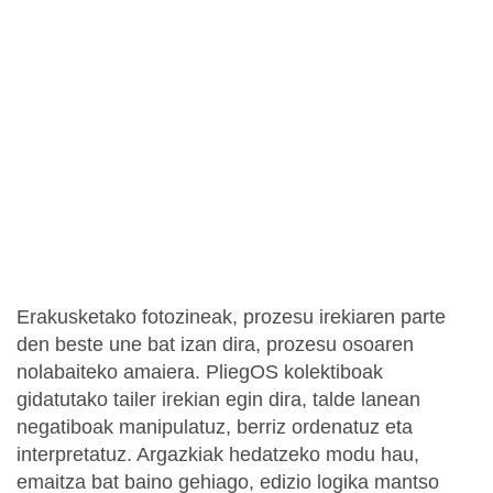
Erakusketako fotozineak, prozesu irekiaren parte
den beste une bat izan dira, prozesu osoaren
nolabaiteko amaiera. PliegOS kolektiboak
gidatutako tailer irekian egin dira, talde lanean
negatiboak manipulatuz, berriz ordenatuz eta
interpretatuz. Argazkiak hedatzeko modu hau,
emaitza bat baino gehiago, edizio logika mantso