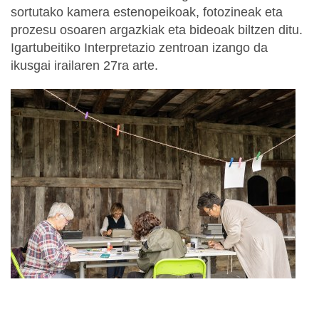
sortutako kamera estenopeikoak, fotozineak eta
prozesu osoaren argazkiak eta bideoak biltzen ditu.
Igartubeitiko Interpretazio zentroan izango da
ikusgai irailaren 27ra arte.