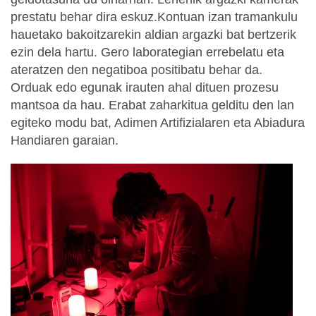
prestatu behar dira eskuz.Kontuan izan tramankulu
hauetako bakoitzarekin aldian argazki bat bertzerik
ezin dela hartu. Gero laborategian errebelatu eta
ateratzen den negatiboa positibatu behar da.
Orduak edo egunak irauten ahal dituen prozesu
mantsoa da hau. Erabat zaharkitua gelditu den lan
egiteko modu bat, Adimen Artifizialaren eta Abiadura
Handiaren garaian.