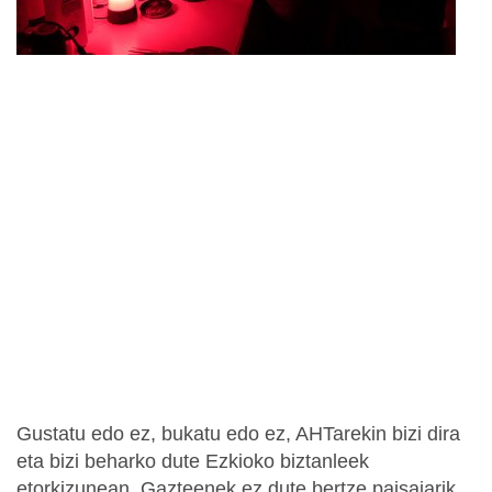
Gustatu edo ez, bukatu edo ez, AHTarekin bizi dira
eta bizi beharko dute Ezkioko biztanleek
etorkizunean. Gazteenek ez dute bertze paisaiarik