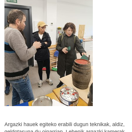
Argazki hauek egiteko erabili dugun teknikak, aldiz,
geldotasuna du oinarrian. Lehenik argazki kamerak