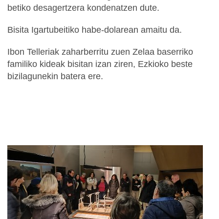
betiko desagertzera kondenatzen dute.
Bisita Igartubeitiko habe-dolarean amaitu da.
Ibon Telleriak zaharberritu zuen Zelaa baserriko
familiko kideak bisitan izan ziren, Ezkioko beste
bizilagunekin batera ere.