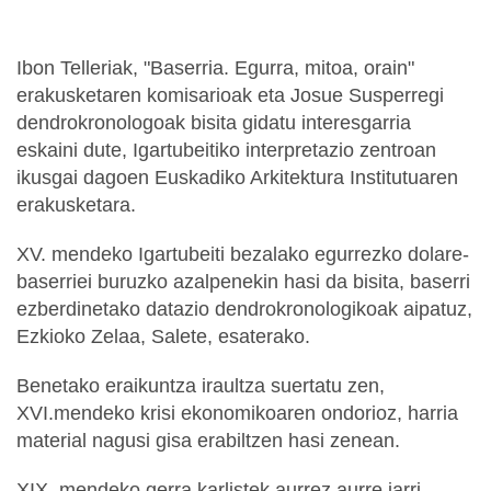
Ibon Telleriak, "Baserria. Egurra, mitoa, orain"
erakusketaren komisarioak eta Josue Susperregi
dendrokronologoak bisita gidatu interesgarria
eskaini dute, Igartubeitiko interpretazio zentroan
ikusgai dagoen Euskadiko Arkitektura Institutuaren
erakusketara.
XV. mendeko Igartubeiti bezalako egurrezko dolare-
baserriei buruzko azalpenekin hasi da bisita, baserri
ezberdinetako datazio dendrokronologikoak aipatuz,
Ezkioko Zelaa, Salete, esaterako.
Benetako eraikuntza iraultza suertatu zen,
XVI.mendeko krisi ekonomikoaren ondorioz, harria
material nagusi gisa erabiltzen hasi zenean.
XIX. mendeko gerra karlistek aurrez aurre jarri