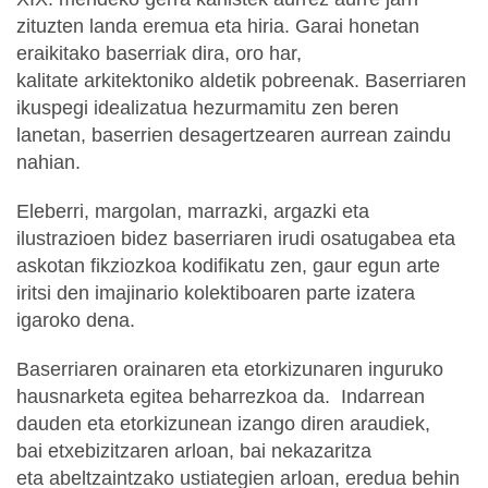
zituzten landa eremua eta hiria. Garai honetan
eraikitako baserriak dira, oro har,
kalitate arkitektoniko aldetik pobreenak. Baserriaren
ikuspegi idealizatua hezurmamitu zen beren
lanetan, baserrien desagertzearen aurrean zaindu
nahian.
Eleberri, margolan, marrazki, argazki eta
ilustrazioen bidez baserriaren irudi osatugabea eta
askotan fikziozkoa kodifikatu zen, gaur egun arte
iritsi den imajinario kolektiboaren parte izatera
igaroko dena.
Baserriaren orainaren eta etorkizunaren inguruko
hausnarketa egitea beharrezkoa da. Indarrean
dauden eta etorkizunean izango diren araudiek,
bai etxebizitzaren arloan, bai nekazaritza
eta abeltzaintzako ustiategien arloan, eredua behin