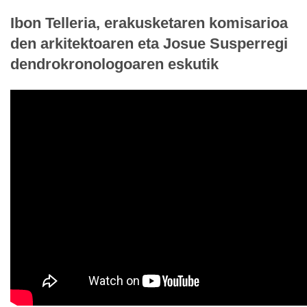
Ibon Telleria, erakusketaren komisarioa
den arkitektoaren eta Josue Susperregi
dendrokronologoaren eskutik