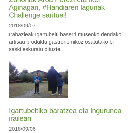
Aginagari, #Handiaren lagunak
Challenge sarituei!
2018/09/07
Irabazleak Igartubeiti baserri museoko dendako
artisau produktu gastronomikoz osatutako bi
saski eskuratu dituzte.
Igartubeitiko baratzea eta ingurunea
irailean
2018/09/06