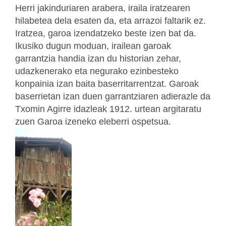
Herri jakinduriaren arabera, iraila iratzearen
hilabetea dela esaten da, eta arrazoi faltarik ez.
Iratzea, garoa izendatzeko beste izen bat da.
Ikusiko dugun moduan, irailean garoak
garrantzia handia izan du historian zehar,
udazkenerako eta negurako ezinbesteko
konpainia izan baita baserritarrentzat. Garoak
baserrietan izan duen garrantziaren adierazle da
Txomin Agirre idazleak 1912. urtean argitaratu
zuen Garoa izeneko eleberri ospetsua.