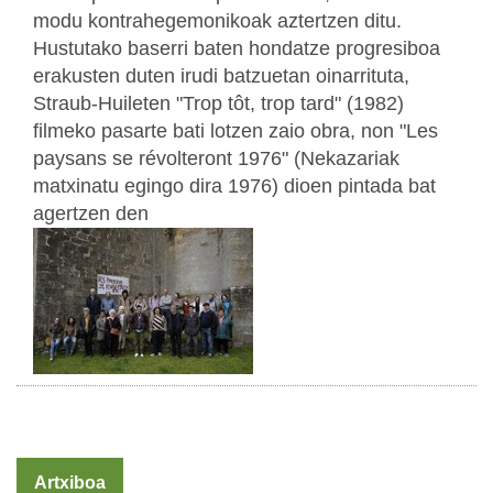
modu kontrahegemonikoak aztertzen ditu.
Hustutako baserri baten hondatze progresiboa
erakusten duten irudi batzuetan oinarrituta,
Straub-Huileten "Trop tôt, trop tard" (1982)
filmeko pasarte bati lotzen zaio obra, non "Les
paysans se révolteront 1976" (Nekazariak
matxinatu egingo dira 1976) dioen pintada bat
agertzen den
Artxiboa