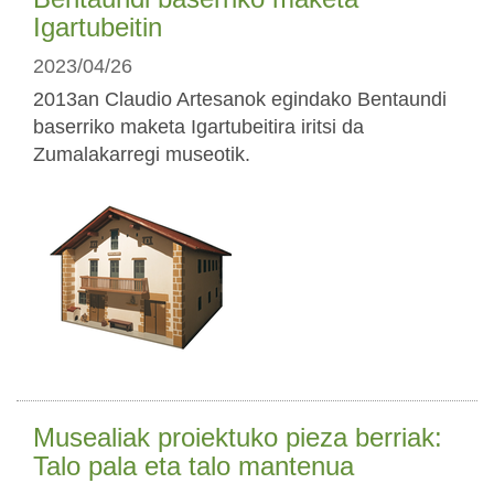
Igartubeitin
2023/04/26
2013an Claudio Artesanok egindako Bentaundi
baserriko maketa Igartubeitira iritsi da
Zumalakarregi museotik.
Musealiak proiektuko pieza berriak:
Talo pala eta talo mantenua