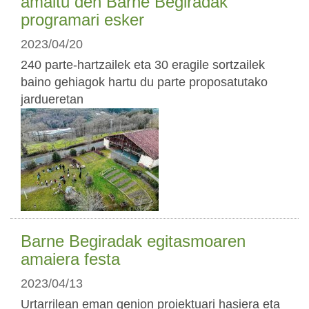
amaitu den Barne Begiradak
programari esker
2023/04/20
240 parte-hartzailek eta 30 eragile sortzailek
baino gehiagok hartu du parte proposatutako
jardueretan
Barne Begiradak egitasmoaren
amaiera festa
2023/04/13
Urtarrilean eman genion proiektuari hasiera eta