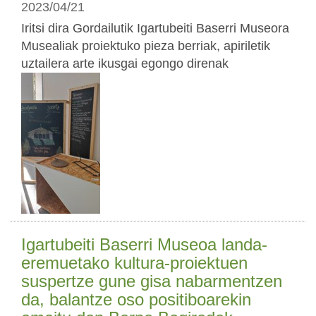
2023/04/21
Iritsi dira Gordailutik Igartubeiti Baserri Museora
Musealiak proiektuko pieza berriak, apiriletik
uztailera arte ikusgai egongo direnak
Igartubeiti Baserri Museoa landa-
eremuetako kultura-proiektuen
suspertze gune gisa nabarmentzen
da, balantze oso positiboarekin