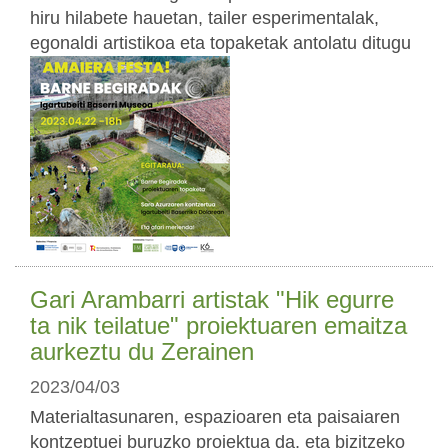
hiru hilabete hauetan, tailer esperimentalak,
egonaldi artistikoa eta topaketak antolatu ditugu
Gari Arambarri artistak "Hik egurre
ta nik teilatue" proiektuaren emaitza
aurkeztu du Zerainen
2023/04/03
Materialtasunaren, espazioaren eta paisaiaren
kontzeptuei buruzko proiektua da, eta bizitzeko