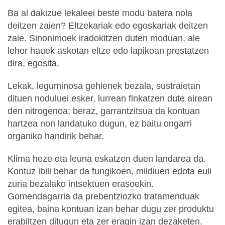
Ba al dakizue lekaleei beste modu batera nola
deitzen zaien? Eltzekariak edo egoskariak deitzen
zaie. Sinonimoek iradokitzen duten moduan, ale
lehor hauek askotan eltze edo lapikoan prestatzen
dira, egosita.
Lekak, leguminosa gehienek bezala, sustraietan
dituen noduluei esker, lurrean finkatzen dute airean
den nitrogenoa; beraz, garrantzitsua da kontuan
hartzea non landatuko dugun, ez baitu ongarri
organiko handirik behar.
Klima heze eta leuna eskatzen duen landarea da.
Kontuz ibili behar da fungikoen, mildiuen edota euli
zuria bezalako intsektuen erasoekin.
Gomendagarria da prebentziozko tratamenduak
egitea, baina kontuan izan behar dugu zer produktu
erabiltzen ditugun eta zer eragin izan dezaketen.