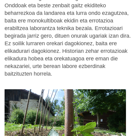
Onddoak eta beste zenbait gaitz ekiditeko
beharrezkoa da landarea eta lurra ondo ezagutzea,
baita ere monokultiboak ekidin eta errotazioa
erabiltzea laborantza teknika bezala. Errotazioari
begirada jarriz gero, dituen onurak ugariak izan dira.
Ez soilik lurraren orekari dagokionez, baita ere
elikadurari dagokionez. Historian zehar errotazioak
elikadura hobea eta orekatuagoa ere eman die
nekazariei, urte berean labore ezberdinak
baitzituzten horrela.