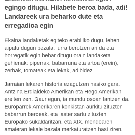
egingo ditugu. Hilabete beroa bada, adi!
Landareek ura beharko dute eta
erregadioa egin
Ekaina landaketak egiteko erabiliko dugu, lehen
aipatu dugun bezala, lurra berotzen ari da eta
horregatik egin behar ditugu orain landaketa
gehienak: piperrak, babarruna eta artoa (erein),
zerbak, tomateak eta lekak, adibidez.
Jarraian lekaren historia ezagutzen hasiko gara.
Antzina Erdialdeko Amerikan eta Hego Amerikan
ereiten zen. Gaur egun, ia mundu osoan lantzen da.
Europarrek Amerikaren konkistan aurkitu zituzten
babarrun berdeak, eta laster sartu zituzten
Europako sukaldaritzan, eta XIX. mendearen
amaieran lekale bezala merkaturatzen hasi ziren.