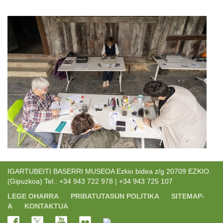
IGARTUBEITI BASERRI MUSEOA Ezkio bidea z/g 20709 EZKIO.
(Gipuzkoa) Tel.: +34 943 722 978 | +34 943 725 107
LEGE OHARRA
PRIBATUTASUN POLITIKA
SITEMAP-
A
KONTAKTUA