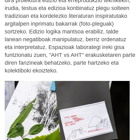
dira proiektura edizio eta erreprodukzio teknikekin,
irudia, testua eta edizioa konbinatuz plegu solteen
tradizioan eta kordelezko literaturan inspiratutako
argitalpen inprimatu bakarrak (foto-pleguak)
sortzeko. Edizio logika mantsoa erabiliz, talde
lanean negatiboak manipulatuz, berriz ordenatuz
eta interpretatuz. Espazioak laborategi ireki gisa
funtzionatu zuen, "AHT vs AHT" erakusketaren parte
diren fanzineak behatzeko, parte hartzeko eta
kolektiboki ekoizteko.