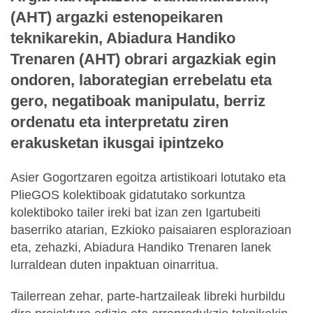
(AHT) argazki estenopeikaren
teknikarekin, Abiadura Handiko
Trenaren (AHT) obrari argazkiak egin
ondoren, laborategian errebelatu eta
gero, negatiboak manipulatu, berriz
ordenatu eta interpretatu ziren
erakusketan ikusgai ipintzeko
Asier Gogortzaren egoitza artistikoari lotutako eta
PlieGOS kolektiboak gidatutako sorkuntza
kolektiboko tailer ireki bat izan zen Igartubeiti
baserriko atarian, Ezkioko paisaiaren esplorazioan
eta, zehazki, Abiadura Handiko Trenaren lanek
lurraldean duten inpaktuan oinarritua.
Tailerrean zehar, parte-hartzaileak libreki hurbildu