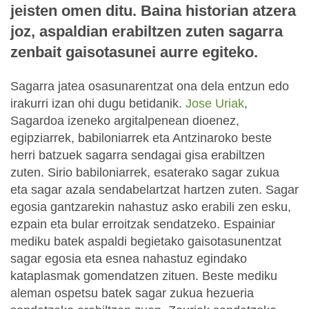
jeisten omen ditu. Baina historian atzera
joz, aspaldian erabiltzen zuten sagarra
zenbait gaisotasunei aurre egiteko.
Sagarra jatea osasunarentzat ona dela entzun edo
irakurri izan ohi dugu betidanik.
Jose Uriak
,
Sagardoa izeneko argitalpenean dioenez,
egipziarrek, babiloniarrek eta Antzinaroko beste
herri batzuek sagarra sendagai gisa erabiltzen
zuten. Sirio babiloniarrek, esaterako sagar zukua
eta sagar azala sendabelartzat hartzen zuten. Sagar
egosia gantzarekin nahastuz asko erabili zen esku,
ezpain eta bular erroitzak sendatzeko. Espainiar
mediku batek aspaldi begietako gaisotasunentzat
sagar egosia eta esnea nahastuz egindako
kataplasmak gomendatzen zituen. Beste mediku
aleman ospetsu batek sagar zukua hezueria