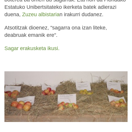
Estatuko Unibertsitateko ikerketa batek adierazi
duena,
Zuzeu albistaria
n irakurri dudanez.
Atsotitzak dioenez, "sagarra ona izan liteke,
deabruak emanik ere".
Sagar erakusketa ikusi.