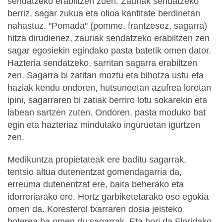
sendatzeko erabiltzen zuen. Zauriak sendatzeko
berriz, sagar zukua eta olioa kantitate berdinetan
nahastuz. "Pomada" (pomme, frantzesez, sagarra)
hitza dirudienez, zauriak sendatzeko erabiltzen zen
sagar egosiekin egindako pasta batetik omen dator.
Hazteria sendatzeko, sarritan sagarra erabiltzen
zen. Sagarra bi zatitan moztu eta bihotza ustu eta
haziak kendu ondoren, hutsuneetan azufrea loretan
ipini, sagarraren bi zatiak berriro lotu sokarekin eta
labean sartzen zuten. Ondoren, pasta moduko bat
egin eta hazteriaz mindutako inguruetan igurtzen
zen.
Medikuntza propietateak ere baditu sagarrak,
tentsio altua dutenentzat gomendagarria da,
erreuma dutenentzat ere, baita beherako eta
idorreriarako ere. Hortz garbiketetarako oso egokia
omen da. Koresterol txarraren dosia jeisteko
boterea ba omen du sagarrak. Eta hori da Floridako