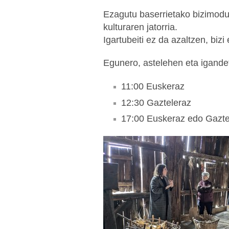
Ezagutu baserrietako bizimodu
kulturaren jatorria.
Igartubeiti ez da azaltzen, bizi
Egunero, astelehen eta igande
11:00 Euskeraz
12:30 Gazteleraz
17:00 Euskeraz edo Gazte