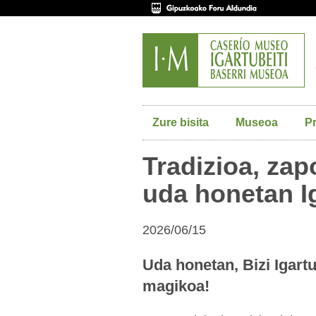
Zure bisita
Museoa
P
Tradizioa, zap
uda honetan Ig
2026/06/15
Uda honetan, Bizi Igart
magikoa!