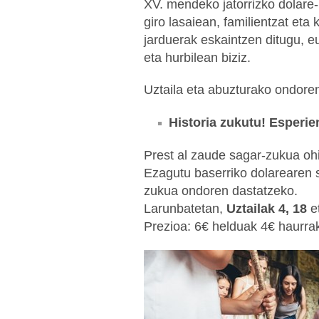
XV. mendeko jatorrizko dolare-
giro lasaiean, familientzat eta
jarduerak eskaintzen ditugu, e
eta hurbilean biziz.
Uztaila eta abuzturako ondoren
Historia zukutu! Esperie
Prest al zaude sagar-zukua ohi
Ezagutu baserriko dolarearen 
zukua ondoren dastatzeko.
Larunbatetan,
Uztailak 4, 18
e
Prezioa: 6€ helduak 4€ haurra