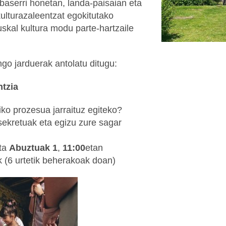
baserri honetan, landa-paisaian eta
 kulturazaleentzat egokitutako
uskal kultura modu parte-hartzaile
go jarduerak antolatu ditugu:
ntzia
ko prozesua jarraituz egiteko?
sekretuak eta egizu zure sagar
ta
Abuztuak 1
,
11:00
etan
k (6 urtetik beherakoak doan)