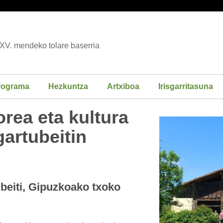
XV. mendeko tolare baserria
rograma
Hezkuntza
Artxiboa
Irisgarritasuna
orea eta kultura
artubeitin
ubeiti, Gipuzkoako txoko