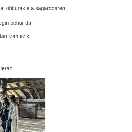
a, ohiturak eta sagardoaren
 egin behar da!
tan izan ezik.
leraz