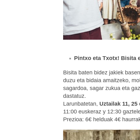
Pintxo eta Txotx! Bisita 
Bisita baten bidez jakiek base
duzu eta bidaia amaitzeko, mo
sagardoa, sagar zukua eta gaz
dastatuz.
Larunbatetan,
Uztailak 11, 25
11:00 euskeraz y 12:30 gaztel
Prezioa: 6€ helduak 4€ haurra