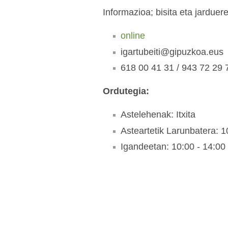
Informazioa; bisita eta jarduer
online
igartubeiti@gipuzkoa.eus
618 00 41 31 / 943 72 29 
Ordutegia:
Astelehenak: Itxita
Asteartetik Larunbatera: 1
Igandeetan: 10:00 - 14:00