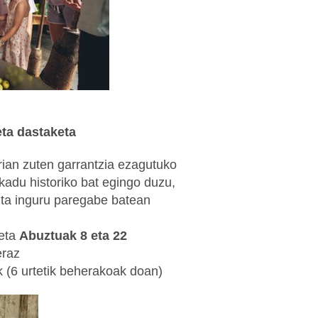
eta dastaketa
rrian zuten garrantzia ezagutuko
kadu historiko bat egingo duzu,
ta inguru paregabe batean
eta
Abuztuak 8 eta 22
eraz
k (6 urtetik beherakoak doan)