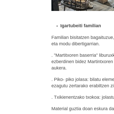
Igartubeiti familian
Familian bisitatzen bagaituzue
eta modu dibertigarrian.
. ”Martitxoren baserria” liburux
ezberdinen bidez Martintxoren 
aukera.
. Piko- piko jolasa: bilatu ele
ezagutu zertarako erabiltzen zi
. Txikienentzako txokoa: jolastu
Material guztia doan eskura da