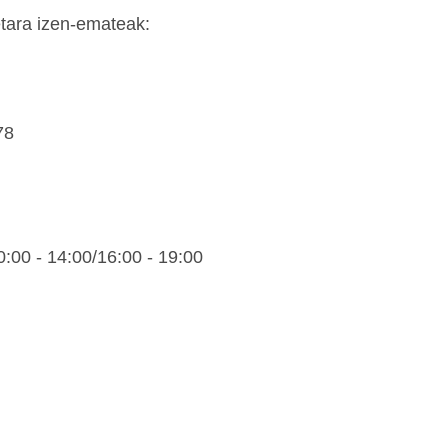
etara izen-emateak:
78
0:00 - 14:00/16:00 - 19:00