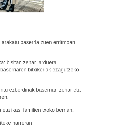
, arakatu baserria zuen erritmoan
ka: bisitan zehar jarduera
baserriaren bitxikeriak ezagutzeko
mentu ezberdinak baserrian zehar eta
ren.
 eta ikasi familien txoko berrian.
iteke harreran