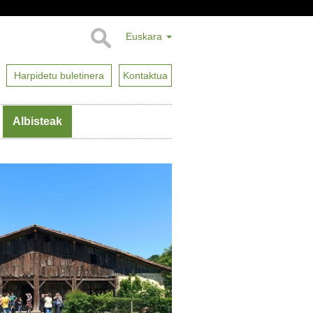
Euskara
Harpidetu buletinera
Kontaktua
Albisteak