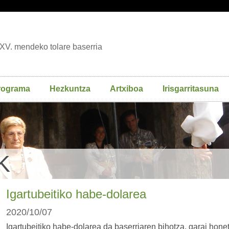
XV. mendeko tolare baserria
rograma
Hezkuntza
Artxiboa
Irisgarritasuna
K
Igartubeitiko habe-dolarea
2020/10/07
Igartubeitiko habe-dolarea da baserriaren bihotza, garai hone