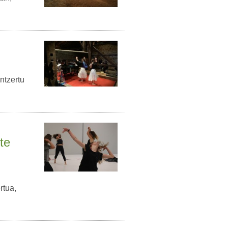
ntzertu
te
rtua,