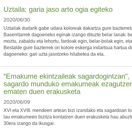
Uztaila: garia jaso arto ogia egiteko
2020/06/30
Uztailak dudarik gabe udara koloreak dakartza gure bazterret
Baserritarrek dagoeneko eginak izango dituzte belar lanak: be
moztu, zabaldu eta lehortu, fardoak egin, belar-bolak egin, eta
Bestalde gure bazterrek ori kolore eskerga indartsua hartua d
dagoeneko: gari uzta jasotzeko hilabetea da eta.
“Emakume ekintzaileak sagardogintzan”,
sagardo munduko emakumeak ezagutze
ematen duen erakusketa
2020/06/09
XVI eta XVIII. mendeen artean bizi izandako eta sagardoari lo
lau emakumeen bizitza kontatzen duen erakusketa hau abuzt
30era izango da ikusgai.