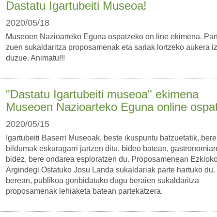
Dastatu Igartubeiti Museoa!
2020/05/18
Museoen Nazioarteko Eguna ospatzeko on line ekimena. Par
zuen sukaldaritza proposamenak eta sariak lortzeko aukera i
duzue. Animatu!!!
"Dastatu Igartubeiti museoa" ekimena
Museoen Nazioarteko Eguna online ospa
2020/05/15
Igartubeiti Baserri Museoak, beste ikuspuntu batzuetatik, bere
bildumak eskuragarri jartzen ditu, bideo batean, gastronomia
bidez, bere ondarea esploratzen du. Proposamenean Ezkiok
Argindegi Ostatuko Josu Landa sukaldariak parte hartuko du.
berean, publikoa gonbidatuko dugu beraien sukaldaritza
proposamenak lehiaketa batean partekatzera.