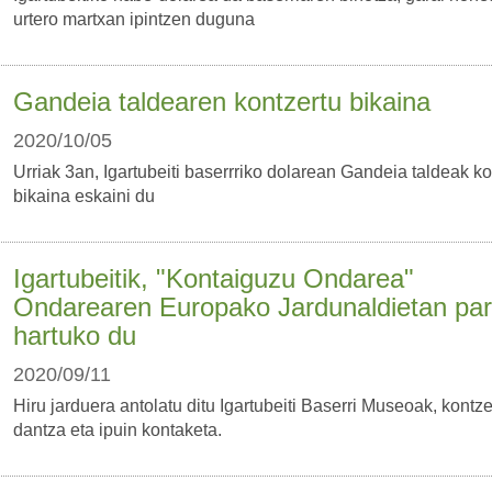
urtero martxan ipintzen duguna
Gandeia taldearen kontzertu bikaina
2020/10/05
Urriak 3an, Igartubeiti baserrriko dolarean Gandeia taldeak ko
bikaina eskaini du
Igartubeitik, "Kontaiguzu Ondarea"
Ondarearen Europako Jardunaldietan par
hartuko du
2020/09/11
Hiru jarduera antolatu ditu Igartubeiti Baserri Museoak, kontze
dantza eta ipuin kontaketa.