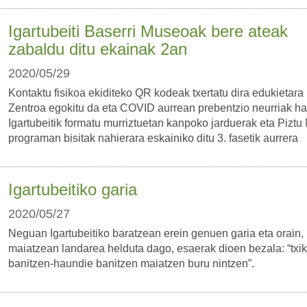
Igartubeiti Baserri Museoak bere ateak
zabaldu ditu ekainak 2an
2020/05/29
Kontaktu fisikoa ekiditeko QR kodeak txertatu dira edukietara i
Zentroa egokitu da eta COVID aurrean prebentzio neurriak har
Igartubeitik formatu murriztuetan kanpoko jarduerak eta Pizt
programan bisitak nahierara eskainiko ditu 3. fasetik aurrera
Igartubeitiko garia
2020/05/27
Neguan Igartubeitiko baratzean erein genuen garia eta orain,
maiatzean landarea helduta dago, esaerak dioen bezala: “txik
banitzen-haundie banitzen maiatzen buru nintzen”.