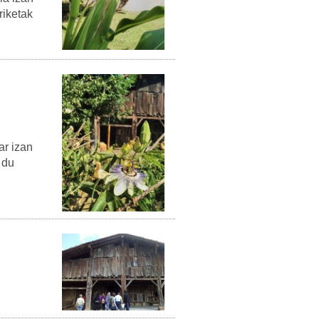
riketak
ar izan
 du