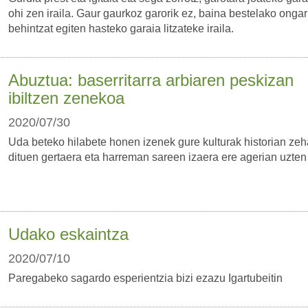
ohi zen iraila. Gaur gaurkoz garorik ez, baina bestelako ongar
behintzat egiten hasteko garaia litzateke iraila.
Abuztua: baserritarra arbiaren peskizan
ibiltzen zenekoa
2020/07/30
Uda beteko hilabete honen izenek gure kulturak historian zeh
dituen gertaera eta harreman sareen izaera ere agerian uzten
Udako eskaintza
2020/07/10
Paregabeko sagardo esperientzia bizi ezazu Igartubeitin