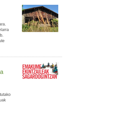
ara.
larra
b.
ute
ra
tutako
uak