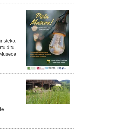
risteko.
tu ditu.
u Museoa
ie