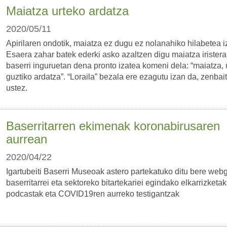
Maiatza urteko ardatza
2020/05/11
Apirilaren ondotik, maiatza ez dugu ez nolanahiko hilabetea 
Esaera zahar batek ederki asko azaltzen digu maiatza irister
baserri inguruetan dena pronto izatea komeni dela: “maiatza, 
guztiko ardatza”. “Loraila” bezala ere ezagutu izan da, zenbai
ustez.
Baserritarren ekimenak koronabirusaren
aurrean
2020/04/22
Igartubeiti Baserri Museoak astero partekatuko ditu bere we
baserritarrei eta sektoreko bitartekariei egindako elkarrizketak
podcastak eta COVID19ren aurreko testigantzak