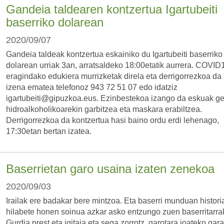
Gandeia taldearen kontzertua Igartubeiti
baserriko dolarean
2020/09/07
Gandeia taldeak kontzertua eskainiko du Igartubeiti baserriko
dolarean urriak 3an, arratsaldeko 18:00etatik aurrera. COVID
eragindako edukiera murrizketak direla eta derrigorrezkoa da 
izena ematea telefonoz 943 72 51 07 edo idatziz
igartubeiti@gipuzkoa.eus. Ezinbestekoa izango da eskuak ge
hidroalkoholikoarekin garbitzea eta maskara erabiltzea.
Derrigorrezkoa da kontzertua hasi baino ordu erdi lehenago,
17:30etan bertan izatea.
Baserrietan garo usaina izaten zenekoa
2020/09/03
Irailak ere badakar bere mintzoa. Eta baserri munduan histori
hilabete honen soinua azkar asko entzungo zuen baserritarra
Gurdia prest eta igitaia eta sega zorrotz, garotara joateko gara