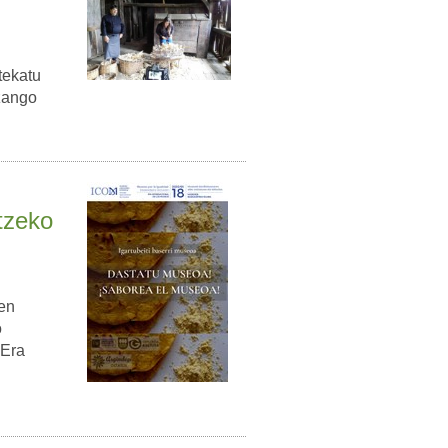
tekatu
zango
tzeko
ren
o
 Era