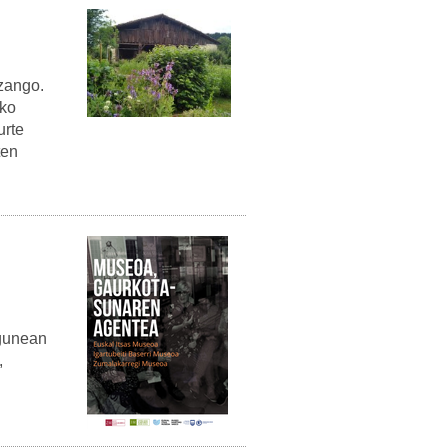
izango.
ako
urte
ten
bgunean
,