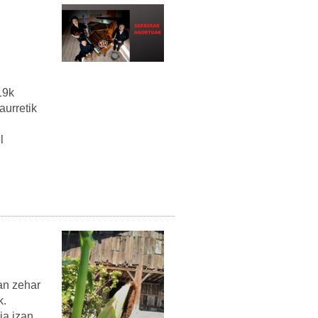
19k
aurretik
l
an zehar
k.
ia izan