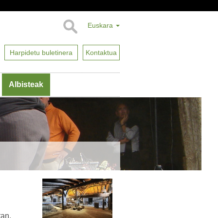
Euskara
Harpidetu buletinera
Kontaktua
Albisteak
tan,