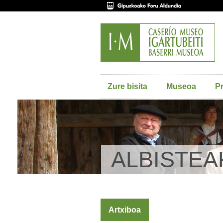
Zure bisita
Museoa
P
ALBISTEA
Artxiboa