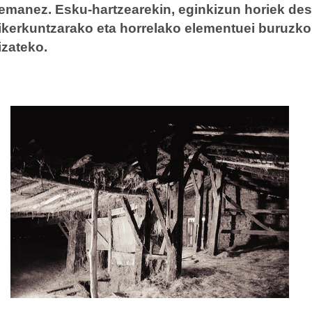
emanez. Esku-hartzearekin, eginkizun horiek des
ikerkuntzarako eta horrelako elementuei buruzk
izateko.