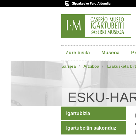
Zure bisita
Museoa
P
Sarrera
Artxiboa
Erakusketa bir
ESKU-HAR
Igartubizia
Igartubeitin sakonduz