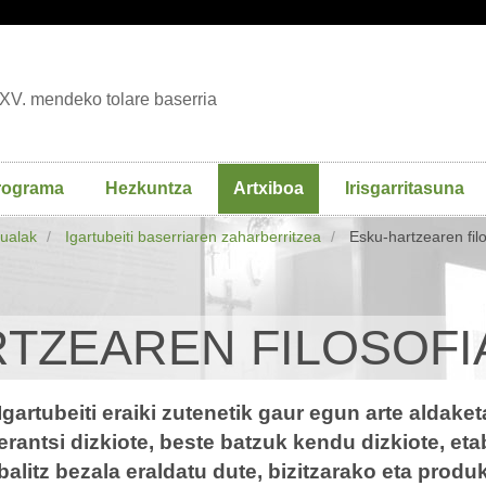
XV. mendeko tolare baserria
rograma
Hezkuntza
Artxiboa
Irisgarritasuna
tualak
Igartubeiti baserriaren zaharberritzea
Esku-hartzearen filo
TZEAREN FILOSOFI
Igartubeiti eraiki zutenetik gaur egun arte aldake
erantsi dizkiote, beste batzuk kendu dizkiote, etab
balitz bezala eraldatu dute, bizitzarako eta prod