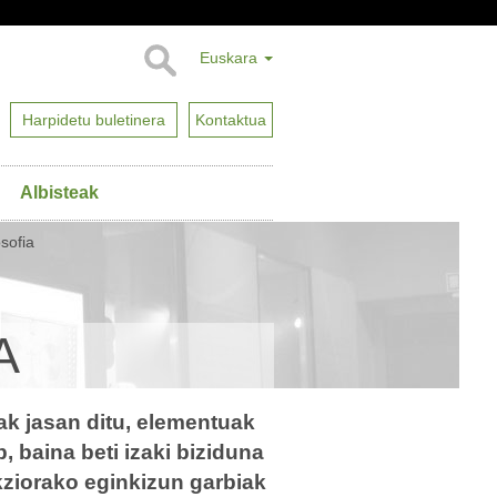
Euskara
Harpidetu buletinera
Kontaktua
Albisteak
sofia
A
tak jasan ditu, elementuak
, baina beti izaki biziduna
ukziorako eginkizun garbiak