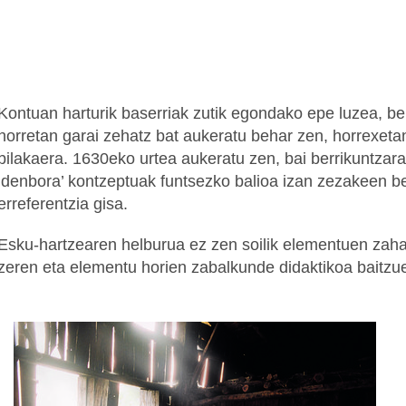
Kontuan harturik baserriak zutik egondako epe luzea, b
horretan garai zehatz bat aukeratu behar zen, horrexeta
bilakaera. 1630eko urtea aukeratu zen, bai berrikuntzar
‘denbora’ kontzeptuak funtsezko balioa izan zezakeen b
erreferentzia gisa.
Esku-hartzearen helburua ez zen soilik elementuen zaha
zeren eta elementu horien zabalkunde didaktikoa baitzu