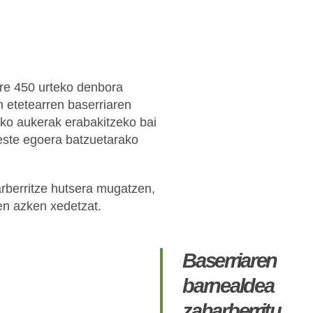
ere 450 urteko denbora
n etetearren baserriaren
ako aukerak erabakitzeko bai
este egoera batzuetarako
rberritze hutsera mugatzen,
en azken xedetzat.
Baserriaren
barnealdea
zaharberritu