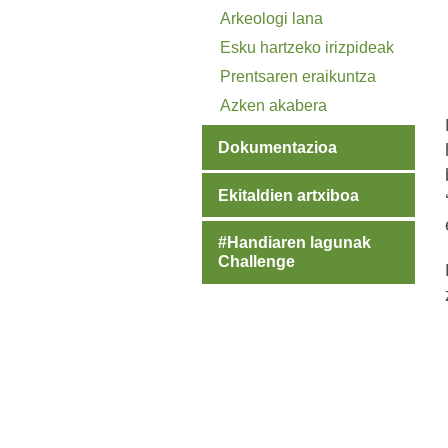
Arkeologi lana
Esku hartzeko irizpideak
Prentsaren eraikuntza
Azken akabera
Dokumentazioa
Ekitaldien artxiboa
#Handiaren lagunak
Challenge