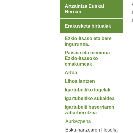
Artzaintza Euskal
Herrian
Erakusketa birtualak
Ezkio-Itsaso eta bere
ingurunea.
Paisaia eta memoria:
Ezkio-Itsasoko
emakumeak
Artoa
Lihoa lantzen
Igartubeitiko logelak
Igartubeitiko sukaldea
Igartubeiti baserriaren
zaharberritzea
Aurkezpena
Esku-hartzearen filosofia