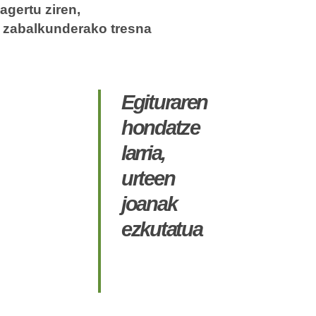
agertu ziren,
o zabalkunderako tresna
Egituraren
hondatze
larria,
urteen
joanak
ezkutatua